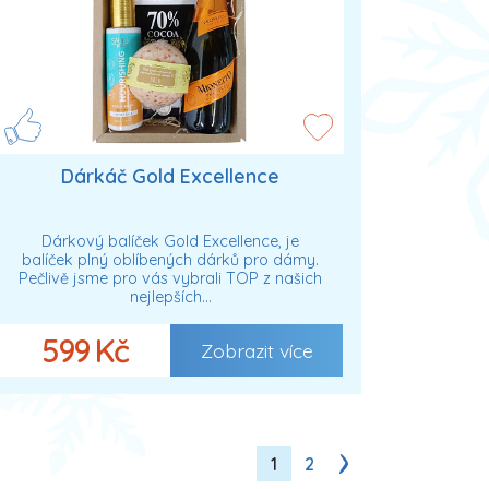
Dárkáč Gold Excellence
Dárkový balíček Gold Excellence, je
balíček plný oblíbených dárků pro dámy.
Pečlivě jsme pro vás vybrali TOP z našich
nejlepších…
599 Kč
Zobrazit více
1
2