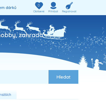
0
em dárků
Oblíbené
Přihlásit
Registrovat
hobby, zahrada
ražších