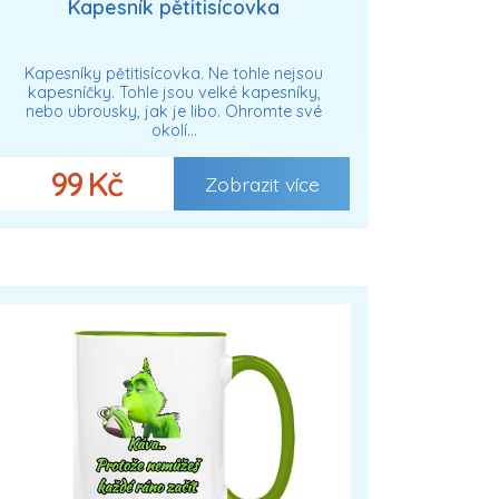
Kapesník pětitisícovka
Kapesníky pětitisícovka. Ne tohle nejsou
kapesníčky. Tohle jsou velké kapesníky,
nebo ubrousky, jak je libo. Ohromte své
okolí…
99 Kč
Zobrazit více