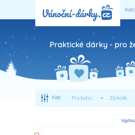
Kata
Praktické dárky - pro ž
Filtr
Výchoz