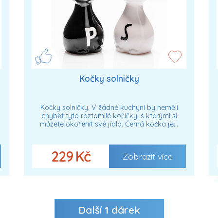
Kočky solničky
Kočky solničky. V žádné kuchyni by neměli
chybět tyto roztomilé kočičky, s kterými si
můžete okořenit své jídlo. Černá kočka je…
229 Kč
Zobrazit více
Další
1
dárek