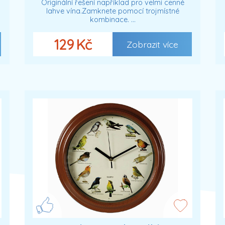
Originální řešení například pro velmi cenné
lahve vína.Zamknete pomocí trojmístné
kombinace. …
129 Kč
Zobrazit více