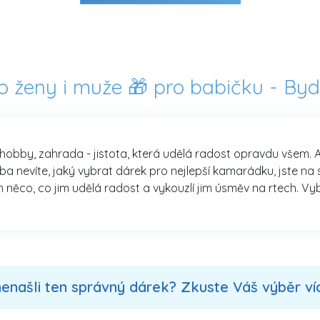
ro ženy i muže 🎁 pro babičku -
Byd
 hobby, zahrada - jistota, která udělá radost opravdu všem. A
nevíte, jaký vybrat dárek pro nejlepší kamarádku, jste na sp
 něco, co jim udělá radost a vykouzlí jim úsměv na rtech. Vybí
nenašli ten správný dárek? Zkuste Váš výběr více