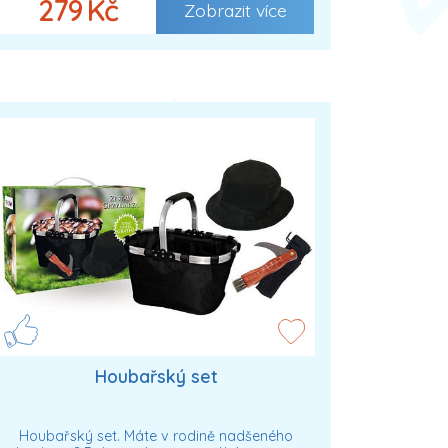
279 Kč
Zobrazit více
Houbařský set
Houbařský set. Máte v rodině nadšeného