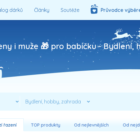
log dárků
Články
Soutěže
Průvodce výběr
eny i muže 🎁 pro babičku -
Bydlení, 
í řazení
TOP produkty
Od nejlevnějších
Od nejd