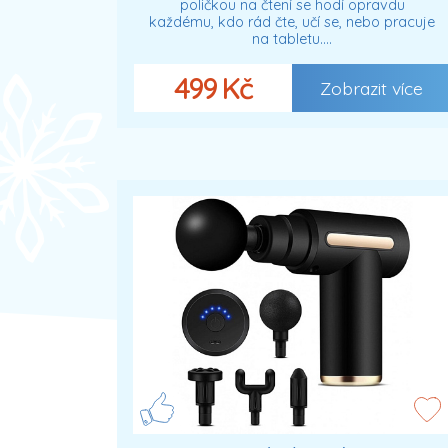
poličkou na čtení se hodí opravdu
každému, kdo rád čte, učí se, nebo pracuje
na tabletu.…
499 Kč
Zobrazit více