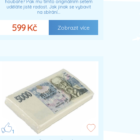
houbaře? Pak mu tímto originálním setem
uděláte jistě radost. Jak jinak se vybavit
na sbírání…
599 Kč
Zobrazit více
1