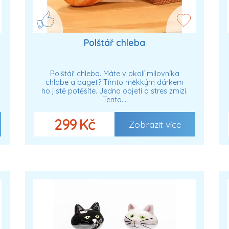
Polštář chleba
Polštář chleba. Máte v okolí milovníka
chlabe a baget? Tímto měkkým dárkem
ho jistě potěšíte. Jedno objetí a stres zmizí.
Tento…
299 Kč
Zobrazit více