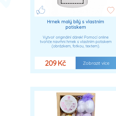
Hrnek malý bílý s vlastním
potiskem
Vytvoř originální dárek! Pomocí online
tvořiče navrhni hrnek s vlastním potiskem
(obrázkem, fotkou, textem).
209 Kč
Zobrazit více