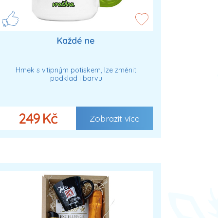
Každé ne
Hrnek s vtipným potiskem, lze změnit
podklad i barvu
249 Kč
Zobrazit více