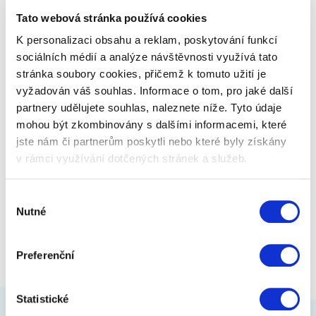
Nejpreciznější práci odvede pero S Pen.
Tato webová stránka používá cookies
K personalizaci obsahu a reklam, poskytování funkcí
Zobrazit více
32 999 Kč
sociálních médií a analýze návštěvnosti využívá tato
stránka soubory cookies, přičemž k tomuto užití je
vyžadován váš souhlas. Informace o tom, pro jaké další
partnery udělujete souhlas, naleznete níže. Tyto údaje
mohou být zkombinovány s dalšími informacemi, které
jste nám či partnerům poskytli nebo které byly získány
v rámci využívání dotčených stránek a služeb.
Výběr
Nutné
souhlasu
Preferenční
Statistické