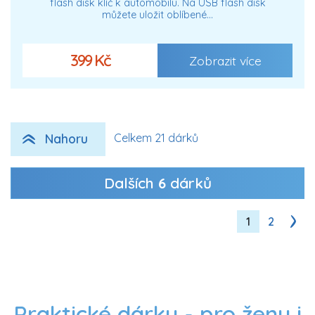
flash disk klíč k automobilu. Na USB flash disk
můžete uložit oblíbené…
399 Kč
Zobrazit více
Nahoru
Celkem 21 dárků
Dalších
6
dárků
1
2
Praktické dárky - pro ženy i