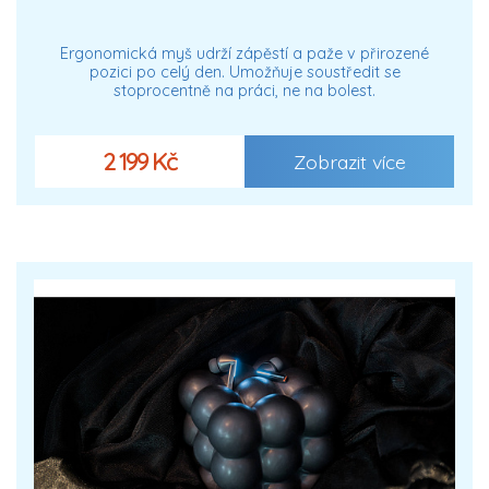
Ergonomická myš udrží zápěstí a paže v přirozené
pozici po celý den. Umožňuje soustředit se
stoprocentně na práci, ne na bolest.
2 199 Kč
Zobrazit více