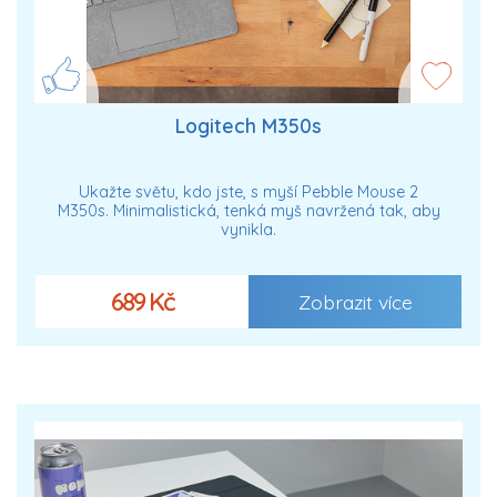
Logitech M350s
Ukažte světu, kdo jste, s myší Pebble Mouse 2
M350s. Minimalistická, tenká myš navržená tak, aby
vynikla.
689 Kč
Zobrazit více