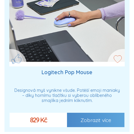
Logitech Pop Mouse
Designová myš vynikne všude. Potěší emoji maniaky
– díky hornímu tlačítku si vyberou oblíbeného
smajlíka jedním kliknutím.
829 Kč
Zobrazit více