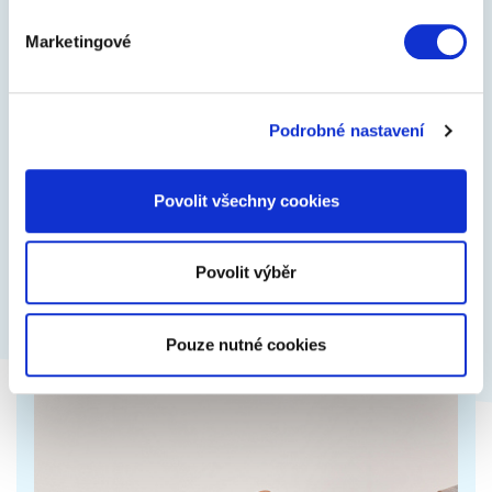
1
Marketingové
Logitech Wave Keys
Ergonomická klávesnice ve tvaru vlny s
Podrobné nastavení
polstrovanou opěrkou je návyková. Zajistí přirozené
držení ruky a práci bez bolesti.
Povolit všechny cookies
1 999 Kč
Zobrazit více
Povolit výběr
Pouze nutné cookies