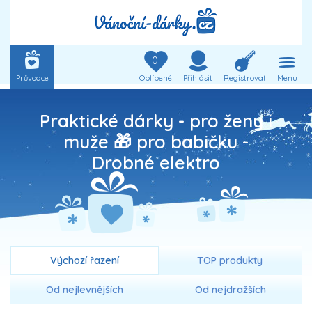
0
Průvodce
Oblíbené
Přihlásit
Registrovat
Menu
Praktické dárky - pro ženy i
muže 🎁 pro babičku -
Drobné elektro
Výchozí řazení
TOP produkty
Od nejlevnějších
Od nejdražších