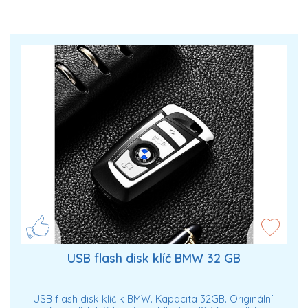
USB flash disk klíč BMW 32 GB
USB flash disk klíč k BMW. Kapacita 32GB. Originální