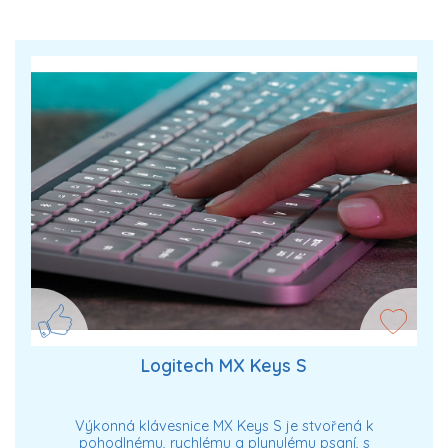
Logitech MX Keys S
Výkonná klávesnice MX Keys S je stvořená k
pohodlnému, rychlému a plynulému psaní, s