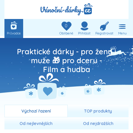
0
Průvodce
Oblíbené
Přihlásit
Registrovat
Menu
Praktické dárky - pro ženy i
muže 🎁 pro dceru -
Film a hudba
Výchozí řazení
TOP produkty
Od nejlevnějších
Od nejdražších