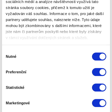
sociálních médií a analýze návštěvnosti využívá tato
stránka soubory cookies, přičemž k tomuto užití je
vyžadován váš souhlas. Informace o tom, pro jaké další
partnery udělujete souhlas, naleznete níže. Tyto údaje
mohou být zkombinovány s dalšími informacemi, které
jste nám či partnerům poskytli nebo které byly získány
v rámci využívání dotčených stránek a služeb.
Samsung Galaxy Buds3 Pro
Výběr
Nutné
souhlasu
Sluchátka pro nejnáročnější nabídnou křišťálově
čistý zvuk i precizní potlačení okolního hluku. Navíc
jsou úžasně pohodlná.
Preferenční
6 199 Kč
Zobrazit více
Statistické
Marketingové