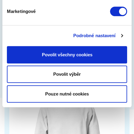
Marketingové
KOŽENÉ ŘIDIČSKÉ RUKAVICE (PÁNSKÉ,
VELIKOST 8)
Luxusní pánské kožené řidičské rukavice z pravé
Podrobné nastavení
jehnětiny v černé barvě. V porovnání s ostatními
kůžemi je jehnětina velmi tenká.…
Povolit všechny cookies
1 290 Kč
Zobrazit více
Povolit výběr
Pouze nutné cookies