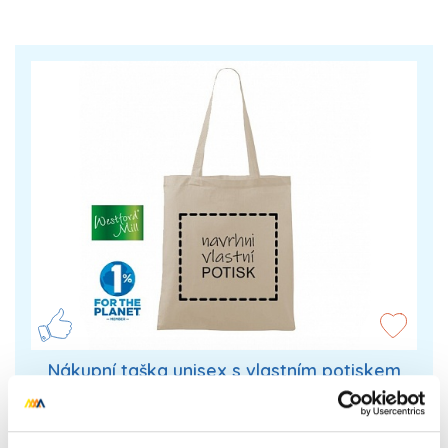
Nákupní taška unisex s vlastním potiskem
Vytvoř originální dárek! Pomocí online tvořiče
navrhni tašku s vlastním potiskem (obrázkem,