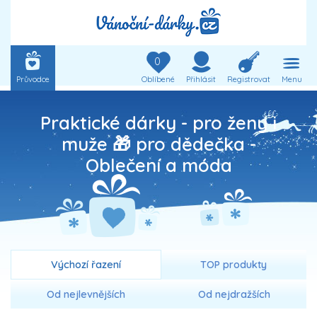
0
Průvodce
Oblíbené
Přihlásit
Registrovat
Menu
Praktické dárky - pro ženy i
muže 🎁 pro dědečka -
Oblečení a móda
Výchozí řazení
TOP produkty
Od nejlevnějších
Od nejdražších