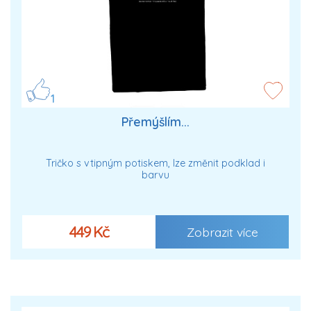
1
Přemýšlím...
Tričko s vtipným potiskem, lze změnit podklad i
barvu
449 Kč
Zobrazit více