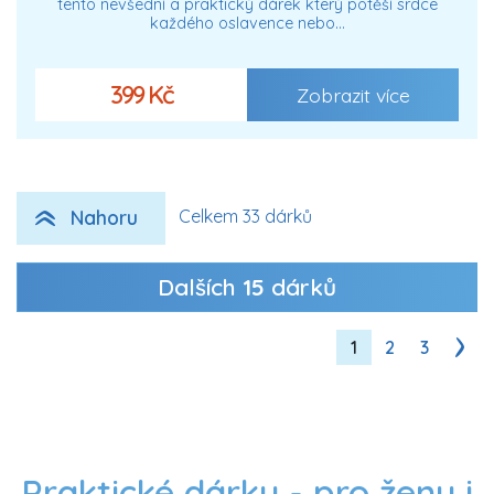
tento nevšední a praktický dárek který potěší srdce
každého oslavence nebo…
399 Kč
Zobrazit více
Nahoru
Celkem 33 dárků
Dalších
15
dárků
1
2
3
Praktické dárky - pro ženy i