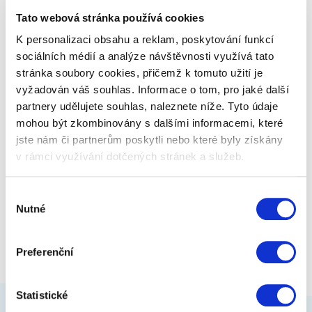
fotkou, textem).
Tato webová stránka používá cookies
K personalizaci obsahu a reklam, poskytování funkcí
235 Kč
Zobrazit více
sociálních médií a analýze návštěvnosti využívá tato
stránka soubory cookies, přičemž k tomuto užití je
vyžadován váš souhlas. Informace o tom, pro jaké další
partnery udělujete souhlas, naleznete níže. Tyto údaje
mohou být zkombinovány s dalšími informacemi, které
jste nám či partnerům poskytli nebo které byly získány
v rámci využívání dotčených stránek a služeb.
Výběr
Nutné
souhlasu
Preferenční
Statistické