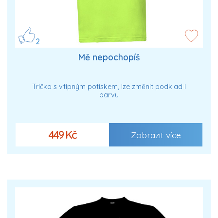
2
Mě nepochopíš
Tričko s vtipným potiskem, lze změnit podklad i
barvu
449 Kč
Zobrazit více