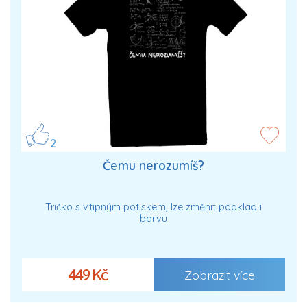
2
Čemu nerozumíš?
Tričko s vtipným potiskem, lze změnit podklad i
barvu
449 Kč
Zobrazit více