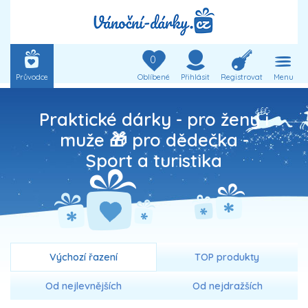
0
Průvodce
Oblíbené
Přihlásit
Registrovat
Menu
Praktické dárky - pro ženy i
muže 🎁 pro dědečka -
Sport a turistika
Výchozí řazení
TOP produkty
Od nejlevnějších
Od nejdražších