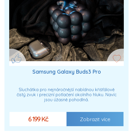
Samsung Galaxy Buds3 Pro
Sluchátka pro nejnáročnější nabídnou křišťálově
čistý zvuk i precizní potlačení okolního hluku. Navíc
jsou úžasně pohodlná.
6 199 Kč
Zobrazit více