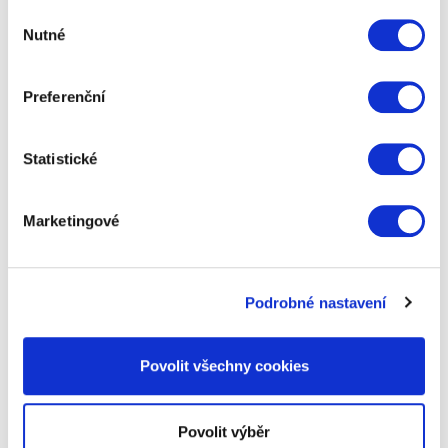
Výběr
Nutné
souhlasu
Fotbal se u nás těší veliké oblibě a tento speciální
fotbalový dárkáč je Trefa do černého pro všechny
fotbalové nadšence a milovníky…
Preferenční
649 Kč
Zobrazit více
Statistické
Marketingové
Podrobné nastavení
Povolit všechny cookies
Povolit výběr