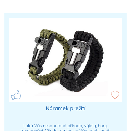
Náramek přežití
Láká Vás nespoutaná příroda, výlety, hory,
trempování. Všude tam by se Vám mohl hodit