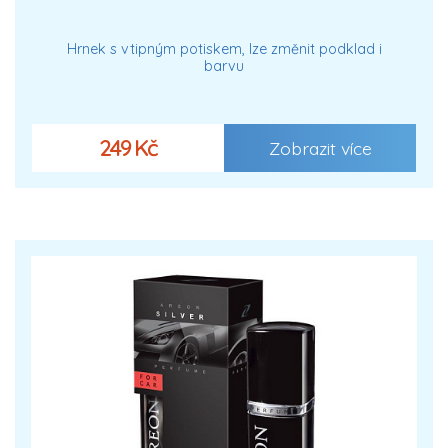
Hrnek s vtipným potiskem, lze změnit podklad i
barvu
249 Kč
Zobrazit více