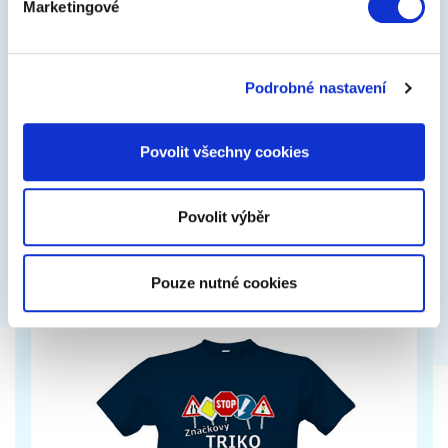
Marketingové
Každé ne
Podrobné nastavení
Hrnek s vtipným potiskem, lze změnit podklad i
barvu
Povolit všechny cookies
249 Kč
Zobrazit více
Povolit výběr
Pouze nutné cookies