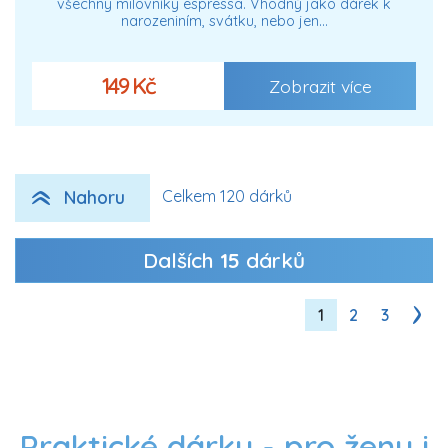
všechny milovníky espressa. Vhodný jako dárek k
narozeniním, svátku, nebo jen…
149 Kč
Zobrazit více
Nahoru
Celkem 120 dárků
Dalších
15
dárků
1
2
3
Praktické dárky - pro ženy i