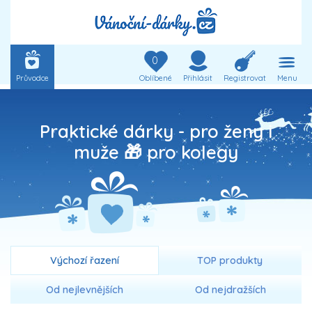
0
Průvodce
Oblíbené
Přihlásit
Registrovat
Menu
Praktické dárky - pro ženy i
muže 🎁 pro kolegy
Výchozí řazení
TOP produkty
Od nejlevnějších
Od nejdražších