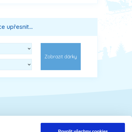
 upřesnit...
Vánoční tématika
Povolit všechny cookies