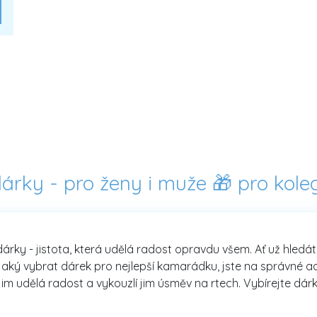
dárky - pro ženy i muže 🎁 pro kole
dárky - jistota, která udělá radost opravdu všem. Ať už hledá
aký vybrat dárek pro nejlepší kamarádku, jste na správné adre
jim udělá radost a vykouzlí jim úsměv na rtech. Vybírejte dárk