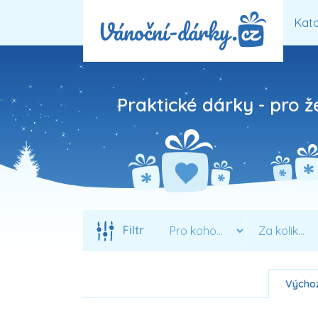
Kata
Praktické dárky - pro ž
Filtr
Výchoz