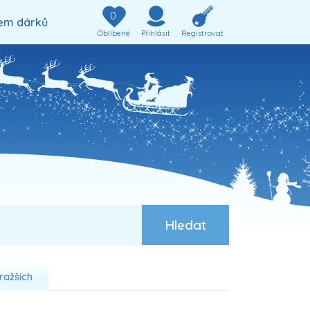
0
em dárků
Oblíbené
Přihlásit
Registrovat
ražších