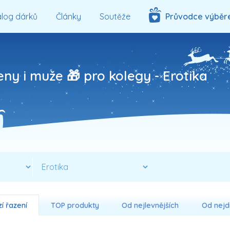
log dárků
Články
Soutěže
Průvodce výběr
eny i muže 🎁 pro kolegy -
Erotika
í řazení
TOP produkty
Od nejlevnějších
Od nejd