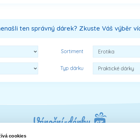
nenašli ten správný dárek? Zkuste Váš výběr více
Sortiment
Typ dárku
ívá cookies