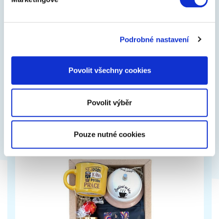
Pivní dárkový balíček
Podrobné nastavení
Dárkový balíček pro pivaře je balíček plný
oblíbených produktů spojených s lahodným
Povolit všechny cookies
zlatavým mokem. Pečlivě jsme pro vás vybrali TOP…
649 Kč
Zobrazit více
Povolit výběr
Pouze nutné cookies