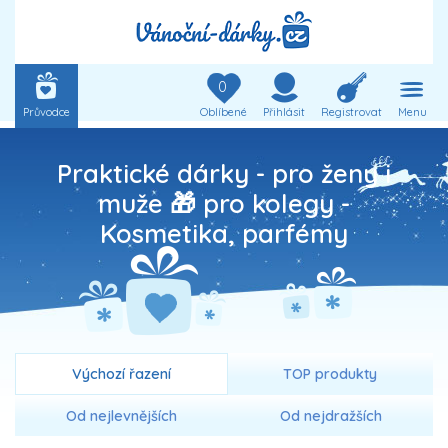
0
Průvodce
Oblíbené
Přihlásit
Registrovat
Menu
Praktické dárky - pro ženy i
muže 🎁 pro kolegy -
Kosmetika, parfémy
Výchozí řazení
TOP produkty
Od nejlevnějších
Od nejdražších