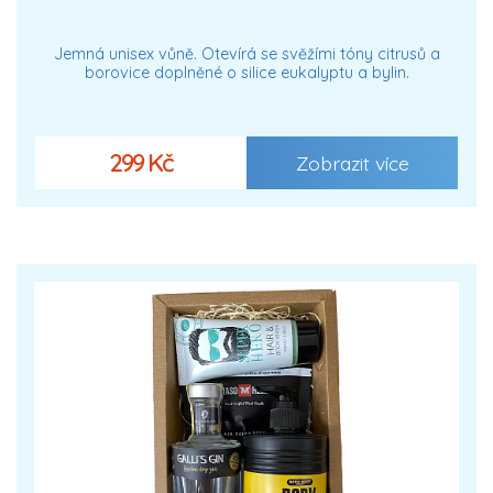
Jemná unisex vůně. Otevírá se svěžími tóny citrusů a
borovice doplněné o silice eukalyptu a bylin.
299 Kč
Zobrazit více