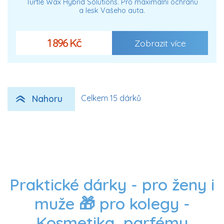
Turtle Wax Hybrid Solutions. Pro maximální ochranu
a lesk Vašeho auta.
1 896 Kč
Zobrazit více
Nahoru
Celkem 15 dárků
Praktické dárky - pro ženy i
muže 🎁 pro kolegy -
Kosmetika, parfémy