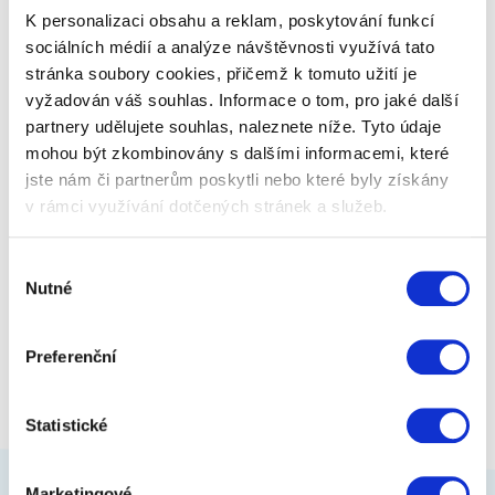
vybrali TOP z našich nejlepších…
K personalizaci obsahu a reklam, poskytování funkcí
sociálních médií a analýze návštěvnosti využívá tato
stránka soubory cookies, přičemž k tomuto užití je
599 Kč
Zobrazit více
vyžadován váš souhlas. Informace o tom, pro jaké další
partnery udělujete souhlas, naleznete níže. Tyto údaje
mohou být zkombinovány s dalšími informacemi, které
jste nám či partnerům poskytli nebo které byly získány
v rámci využívání dotčených stránek a služeb.
Výběr
Nutné
souhlasu
Preferenční
Statistické
Marketingové