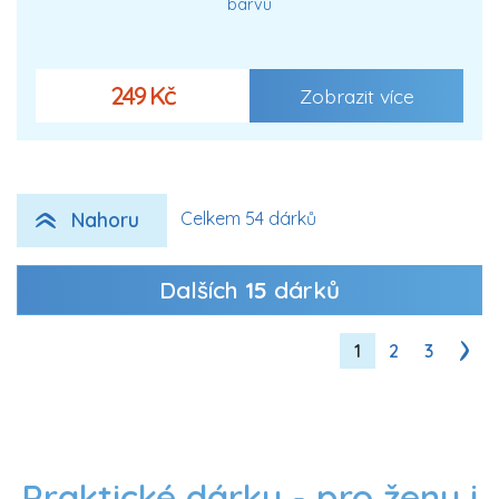
barvu
249 Kč
Zobrazit více
Nahoru
Celkem 54 dárků
Dalších
15
dárků
1
2
3
Praktické dárky - pro ženy i