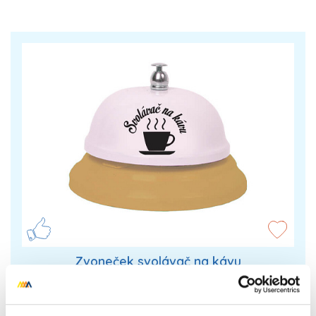
Zvoneček svolávač na kávu
Vtipný zvoneček s motivem kávy. Zvoneček s
nápisem svolávač na kávu je vhodný dárek pro