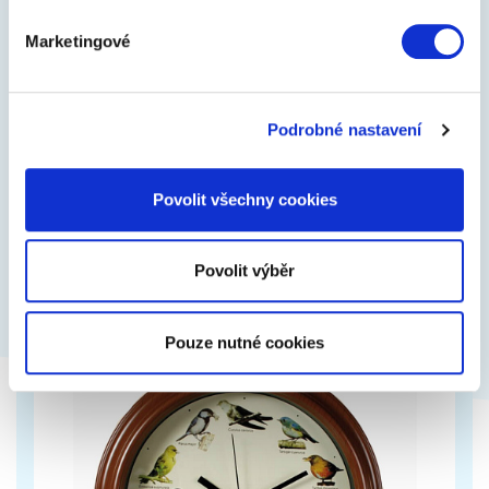
Marketingové
Relaxační dárkový balíček pro ženy –
Wellness sada
Relaxační dárkáč, je balíček plný oblíbených dárků
Podrobné nastavení
pro ženy. Pečlivě jsme pro vás vybrali TOP z našich
nejlepších produktů a udělali…
Povolit všechny cookies
699 Kč
Zobrazit více
Povolit výběr
Pouze nutné cookies