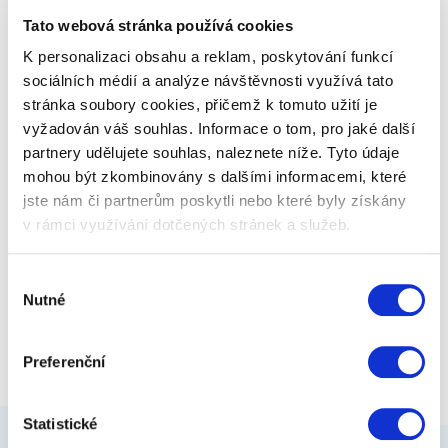
muže i pro ženy, zejména pro milovníky kávy.…
Tato webová stránka používá cookies
K personalizaci obsahu a reklam, poskytování funkcí
149 Kč
Zobrazit více
sociálních médií a analýze návštěvnosti využívá tato
stránka soubory cookies, přičemž k tomuto užití je
vyžadován váš souhlas. Informace o tom, pro jaké další
partnery udělujete souhlas, naleznete níže. Tyto údaje
mohou být zkombinovány s dalšími informacemi, které
jste nám či partnerům poskytli nebo které byly získány
v rámci využívání dotčených stránek a služeb.
Výběr
Nutné
souhlasu
Preferenční
Statistické