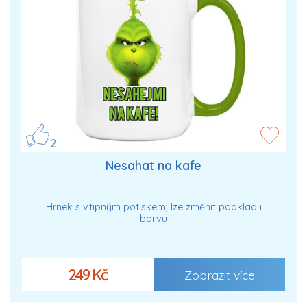
2
Nesahat na kafe
Hrnek s vtipným potiskem, lze změnit podklad i
barvu
249 Kč
Zobrazit více