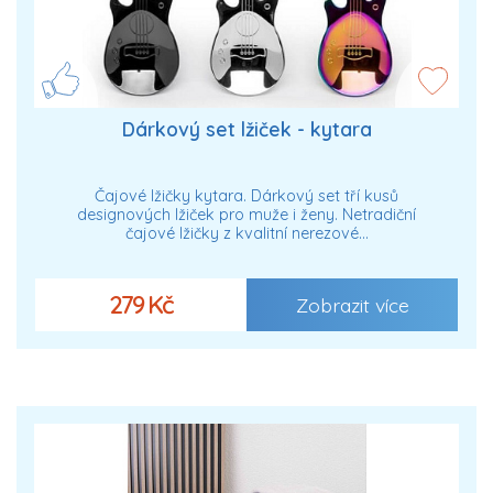
Dárkový set lžiček - kytara
Čajové lžičky kytara. Dárkový set tří kusů
designových lžiček pro muže i ženy. Netradiční
čajové lžičky z kvalitní nerezové…
279 Kč
Zobrazit více