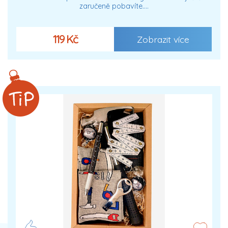
zaručeně pobavíte.…
119 Kč
Zobrazit více