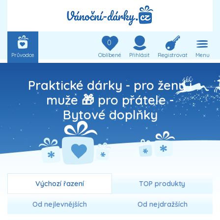
0
Průvodce
Oblíbené
Přihlásit
Registrovat
Menu
Praktické dárky - pro ženy i
muže 🎁 pro přátele -
Bytové doplňky
Výchozí řazení
TOP produkty
Od nejlevnějších
Od nejdražších