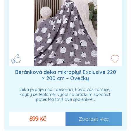
Beránková deka mikroplyš Exclusive 220
× 200 cm – Ovečky
Deka je příjemnou dekorací, která vás zahřeje, i
kdyby se teploměr vydal na průzkum spodních
pater. Má totiž dvě spolehlivé…
899 Kč
Zobrazit více