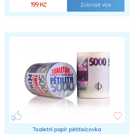
199 Kč
Zobrazit více
Toaletní papír pětitisícovka