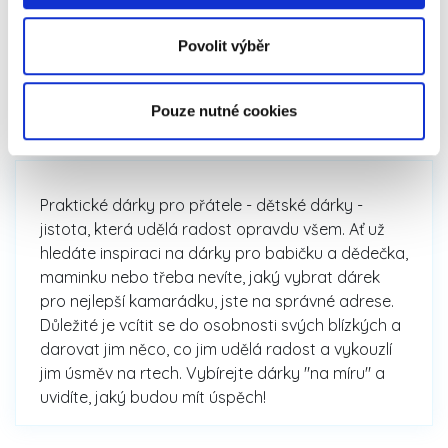
Praktické dárky - pro ženy i
Povolit výběr
muže 🎁 pro přátele -
Dětské zboží
Pouze nutné cookies
Praktické dárky pro přátele - dětské dárky -
jistota, která udělá radost opravdu všem. Ať už
hledáte inspiraci na dárky pro babičku a dědečka,
maminku nebo třeba nevíte, jaký vybrat dárek
pro nejlepší kamarádku, jste na správné adrese.
Důležité je vcítit se do osobnosti svých blízkých a
darovat jim něco, co jim udělá radost a vykouzlí
jim úsměv na rtech. Vybírejte dárky "na míru" a
uvidíte, jaký budou mít úspěch!