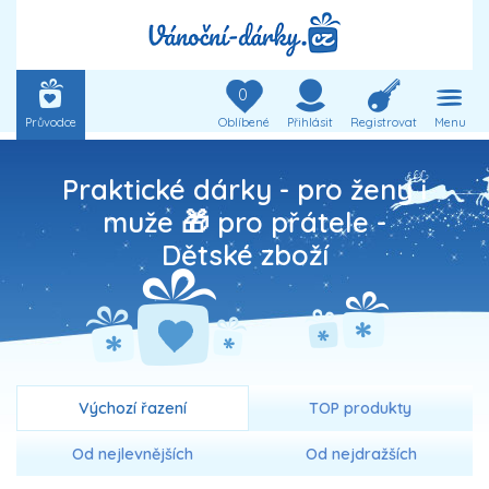
0
Průvodce
Oblíbené
Přihlásit
Registrovat
Menu
Praktické dárky - pro ženy i
muže 🎁 pro přátele -
Dětské zboží
Výchozí řazení
TOP produkty
Od nejlevnějších
Od nejdražších