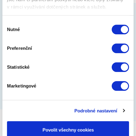
1
v rámci využívání dotčených stránek a služeb.
Stavební hrnek
Výběr
Nutné
souhlasu
Hrnek v šedé barvě je ideální dárek pro všechny,
kteří si jako malí rádi stavěli z kostiček. Hrneček je
navržen tak, že na něj…
Preferenční
349 Kč
Zobrazit více
Statistické
Marketingové
Nahoru
Celkem 2 dárky
Podrobné nastavení
Povolit všechny cookies