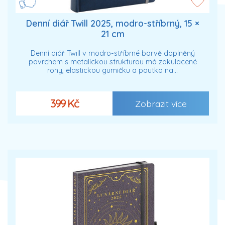
Denní diář Twill 2025, modro-stříbrný, 15 ×
21 cm
Denní diář Twill v modro-stříbrné barvě doplněný
povrchem s metalickou strukturou má zakulacené
rohy, elastickou gumičku a poutko na…
399 Kč
Zobrazit více