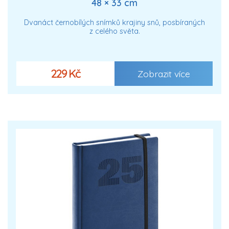
48 × 33 cm
Dvanáct černobílých snímků krajiny snů, posbíraných
z celého světa.
229 Kč
Zobrazit více