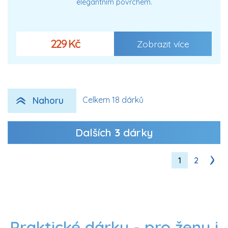
elegantním povrchem.
229 Kč
Zobrazit více
Nahoru
Celkem 18 dárků
Dalších
3
dárky
1
2
Praktické dárky - pro ženy i