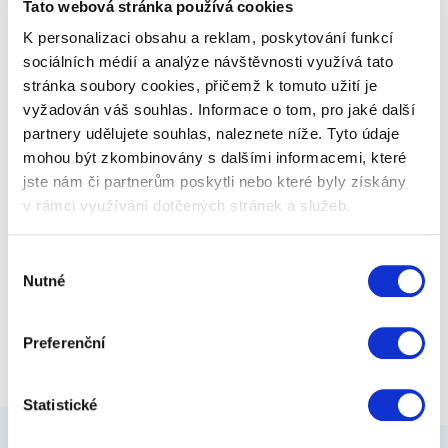
Tato webová stránka používá cookies
české ilustrace Václava Zapadlíka.
K personalizaci obsahu a reklam, poskytování funkcí
sociálních médií a analýze návštěvnosti využívá tato
399 Kč
Zobrazit více
stránka soubory cookies, přičemž k tomuto užití je
vyžadován váš souhlas. Informace o tom, pro jaké další
partnery udělujete souhlas, naleznete níže. Tyto údaje
mohou být zkombinovány s dalšími informacemi, které
jste nám či partnerům poskytli nebo které byly získány
v rámci využívání dotčených stránek a služeb.
Výběr
Nutné
souhlasu
Preferenční
Statistické