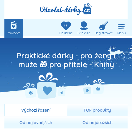
0
Průvodce
Oblíbené
Přihlásit
Registrovat
Menu
Praktické dárky - pro ženy i
muže 🎁 pro přítele -
Knihy
Výchozí řazení
TOP produkty
Od nejlevnějších
Od nejdražších