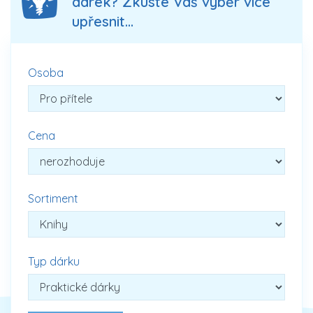
dárek? Zkuste Váš výběr více
upřesnit...
Osoba
Cena
Sortiment
Typ dárku