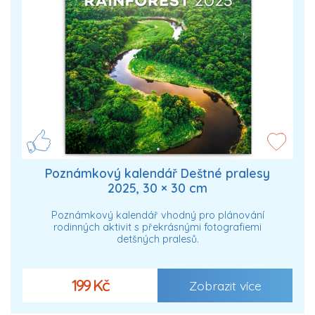
Poznámkový kalendář Deštné pralesy
2025, 30 × 30 cm
Poznámkový kalendář vhodný pro plánování
rodinných aktivit s překrásnými fotografiemi
detšných pralesů.
199 Kč
Zobrazit více