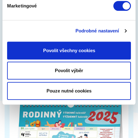
Marketingové
Týdenní magnetický diář Alfons Mucha
2025, 11 × 16 cm
Podrobné nastavení
Luxusní týdenní diář s magnetickým uzavíráním a s
designem obrazu oblíbeného secesního malíře
Alfonse Muchy a zlatou ražbou na obálce.
Povolit všechny cookies
199 Kč
Zobrazit více
Povolit výběr
Pouze nutné cookies