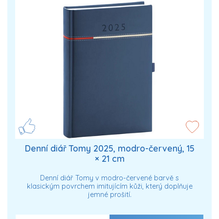
Denní diář Tomy 2025, modro-červený, 15
× 21 cm
Denní diář Tomy v modro-červené barvě s
klasickým povrchem imitujícím kůži, který doplňuje
jemné prošití.