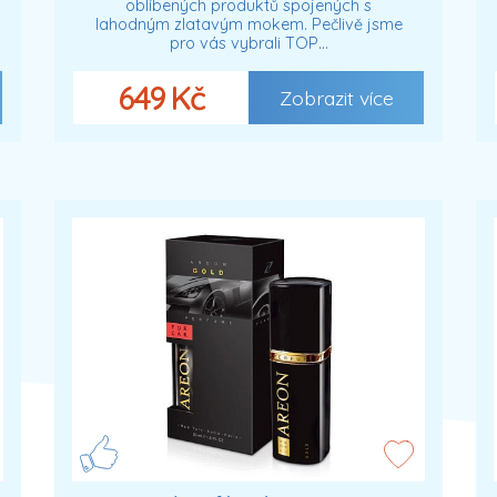
oblíbených produktů spojených s
lahodným zlatavým mokem. Pečlivě jsme
pro vás vybrali TOP…
649 Kč
Zobrazit více