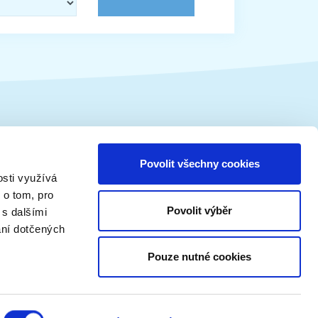
Vánoční tématika
Povolit všechny cookies
osti využívá
Vánoční tradice
 o tom, pro
Vánoční koledy
Povolit výběr
 s dalšími
Vánoční recepty
ání dotčených
Vánoce - ostatní články
Pouze nutné cookies