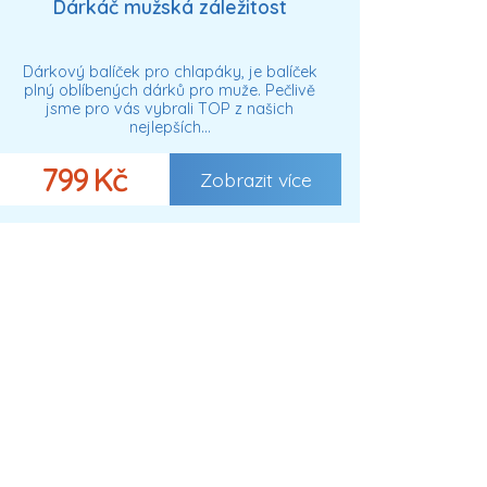
Dárkáč mužská záležitost
Dárkový balíček pro chlapáky, je balíček
plný oblíbených dárků pro muže. Pečlivě
jsme pro vás vybrali TOP z našich
nejlepších…
799 Kč
Zobrazit více