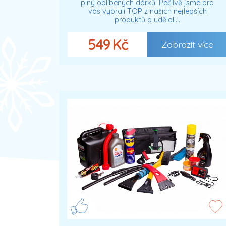
plný oblíbených dárků. Pečlivě jsme pro
vás vybrali TOP z našich nejlepších
produktů a udělali…
549 Kč
Zobrazit více