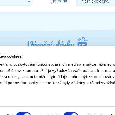
Typ dárku
ívá cookies
reklam, poskytování funkcí sociálních médií a analýze návštěvn
Dárky pro muže
Dárky pro syna
ies, přičemž k tomuto užití je vyžadován váš souhlas. Informace
u
Dárky pro maminku
Dárky pro dědečka
ete souhlas, naleznete níže. Tyto údaje mohou být zkombinovány
y
Dárky pro rodiče a páry
Dárky pro přítelkyni
ám či partnerům poskytli nebo které byly získány v rámci využív
Dárky pro přátele
Dárky pro kolegy