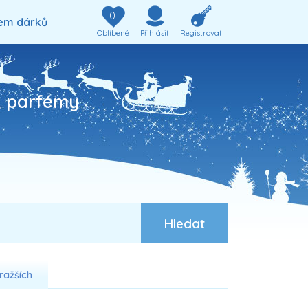
0
em dárků
Oblíbené
Přihlásit
Registrovat
, parfémy
ražších