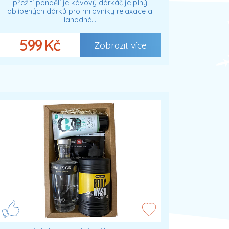
přežití pondělí je kávový dárkáč je plný
oblíbených dárků pro milovníky relaxace a
lahodné…
599 Kč
Zobrazit více