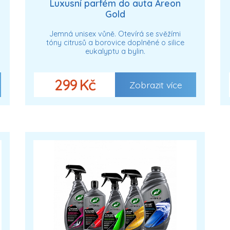
Luxusní parfém do auta Areon
Gold
Jemná unisex vůně. Otevírá se svěžími
tóny citrusů a borovice doplněné o silice
eukalyptu a bylin.
299 Kč
Zobrazit více