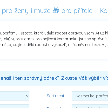
 pro ženy i muže 🎁 pro přítele -
Ko
a, parfémy - jistota, která udělá radost opravdu všem. Ať už 
jaký vybrat dárek pro nejlepší kamarádku, jste na správné ad
 něco, co jim udělá radost a vykouzlí jim úsměv na rtech. Vybí
nenašli ten správný dárek? Zkuste Váš výběr více
Sortiment