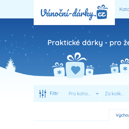
Kata
Praktické dárky - pro ž
Filtr
Výchoz