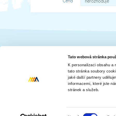
Cena
Dárky pro
Tato webová stránka použ
K personalizaci obsahu a 
Dárky pro ženy
Dárky pro dceru
tato stránka soubory cook
Dárky pro děti
Dárky pro babičk
jaké další partnery uděluj
Dárky pro tatínka
Dárky pro senior
informacemi, které jste n
stránek a služeb.
Dárky pro rodinu
Dárky pro přítele
Výběr