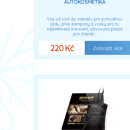
AUTOKOSMETIKA
Vše od vůní do interiéru pro pohodlnou
jízdu, přes šampony a vosky pro tu
nejblištivější karoserii, oživovače plastů
pro interiér…
220 Kč
Zobrazit více