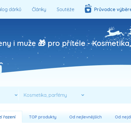
log dárků
Články
Soutěže
Průvodce výběr
eny i muže 🎁 pro přítele -
Kosmetika
í řazení
TOP produkty
Od nejlevnějších
Od nejd