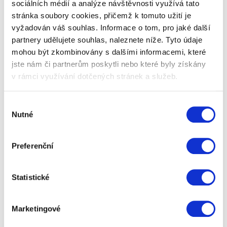
sociálních médií a analýze návštěvnosti využívá tato
stránka soubory cookies, přičemž k tomuto užití je
vyžadován váš souhlas. Informace o tom, pro jaké další
partnery udělujete souhlas, naleznete níže. Tyto údaje
mohou být zkombinovány s dalšími informacemi, které
jste nám či partnerům poskytli nebo které byly získány
1
v rámci využívání dotčených stránek a služeb.
Hodinky s vodotryskem
Výběr
Nutné
souhlasu
Tyto originální a báječné hodinky s vodotryskem
musíme mít! Určitě jste již slyšeli hlášu: Co by jsi ještě
chtěl, snad ne hodinky s…
Preferenční
99 Kč
Zobrazit více
Statistické
Marketingové