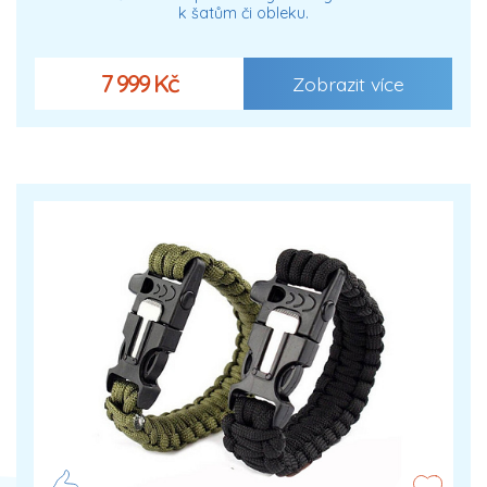
k šatům či obleku.
7 999 Kč
Zobrazit více