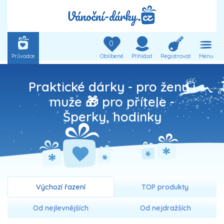
0
Průvodce
Oblíbené
Přihlásit
Registrovat
Menu
Praktické dárky - pro ženy i
muže 🎁 pro přítele -
Šperky, hodinky
Výchozí řazení
TOP produkty
Od nejlevnějších
Od nejdražších