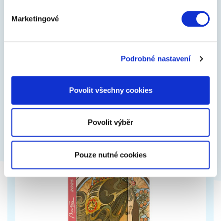
Marketingové
Nástěnný kalendář Energie 2025, 48 × 56
cm
Velkoformátový kalendář s fotografiemi nádherných
Podrobné nastavení
přírodních scenérií, který vás doslova nabije energií.
Povolit všechny cookies
399 Kč
Zobrazit více
Povolit výběr
Pouze nutné cookies