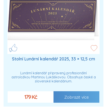
Stolní Lunární kalendář 2025, 33 × 12,5 cm
Lunární kalendář připravený profesionální
astroložkou Martinou Lukáškovou. Obsahuje české a
slovenské kalendárium.
179 Kč
Zobrazit více