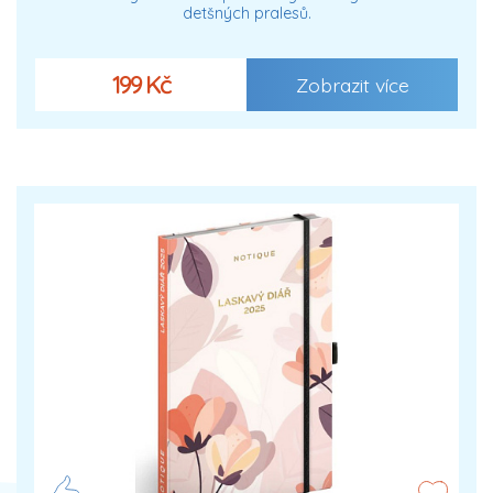
detšných pralesů.
199 Kč
Zobrazit více