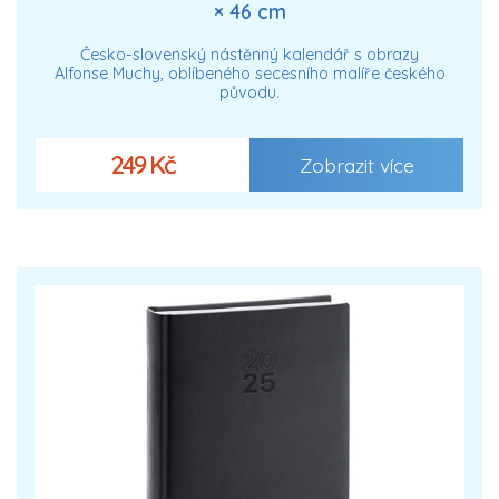
× 46 cm
Česko-slovenský nástěnný kalendář s obrazy
Alfonse Muchy, oblíbeného secesního malíře českého
původu.
249 Kč
Zobrazit více