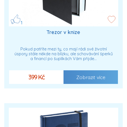
1
Trezor v knize
Pokud patříte mezi ty, co mají rádi své životní
úspory stále někde na blízku, ale schovávání šperků
a financí po šuplíkách Vám přijde…
399 Kč
Zobrazit více