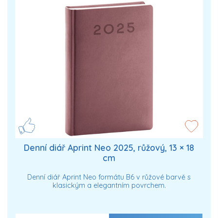
Denní diář Aprint Neo 2025, růžový, 13 × 18
cm
Denní diář Aprint Neo formátu B6 v růžové barvě s
klasickým a elegantním povrchem.