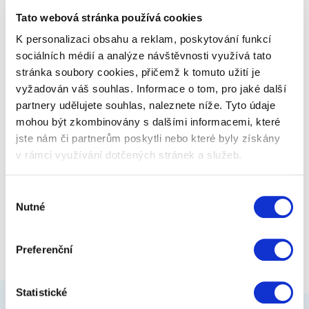
Tato webová stránka používá cookies
K personalizaci obsahu a reklam, poskytování funkcí
359 Kč
Zobrazit více
sociálních médií a analýze návštěvnosti využívá tato
stránka soubory cookies, přičemž k tomuto užití je
vyžadován váš souhlas. Informace o tom, pro jaké další
partnery udělujete souhlas, naleznete níže. Tyto údaje
mohou být zkombinovány s dalšími informacemi, které
jste nám či partnerům poskytli nebo které byly získány
v rámci využívání dotčených stránek a služeb.
Výběr
Nutné
souhlasu
Preferenční
Statistické