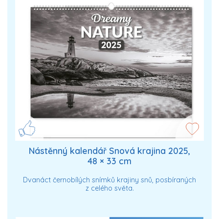
Nástěnný kalendář Snová krajina 2025,
48 × 33 cm
Dvanáct černobílých snímků krajiny snů, posbíraných
z celého světa.