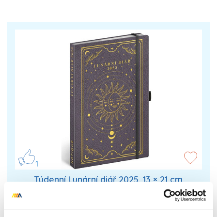
1
Týdenní Lunární diář 2025, 13 × 21 cm
Lunární diář plný astrologických textů od
profesionální astroložky.