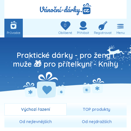
0
Průvodce
Oblíbené
Přihlásit
Registrovat
Menu
Praktické dárky - pro ženy i
muže 🎁 pro přítelkyni -
Knihy
Výchozí řazení
TOP produkty
Od nejlevnějších
Od nejdražších