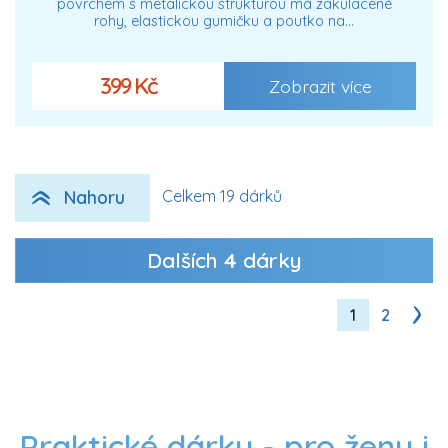
povrchem s metalickou strukturou má zakulacené
rohy, elastickou gumičku a poutko na…
399 Kč
Zobrazit více
Nahoru
Celkem 19 dárků
Dalších
4
dárky
1
2
Praktické dárky - pro ženy i