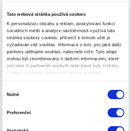
Dárkový balíček Gold Excellence, je balíček plný
Tato webová stránka používá cookies
oblíbených dárků pro dámy. Pečlivě jsme pro vás
vybrali TOP z našich nejlepších…
K personalizaci obsahu a reklam, poskytování funkcí
sociálních médií a analýze návštěvnosti využívá tato
stránka soubory cookies, přičemž k tomuto užití je
599 Kč
Zobrazit více
vyžadován váš souhlas. Informace o tom, pro jaké další
partnery udělujete souhlas, naleznete níže. Tyto údaje
mohou být zkombinovány s dalšími informacemi, které
jste nám či partnerům poskytli nebo které byly získány
v rámci využívání dotčených stránek a služeb.
Výběr
Nutné
souhlasu
Preferenční
Statistické