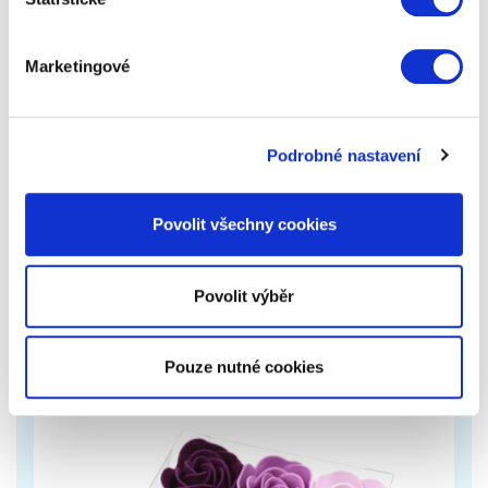
Marketingové
Luxusní parfém do auta Areon Gold
Podrobné nastavení
Jemná unisex vůně. Otevírá se svěžími tóny citrusů a
borovice doplněné o silice eukalyptu a bylin.
Povolit všechny cookies
299 Kč
Zobrazit více
Povolit výběr
Pouze nutné cookies