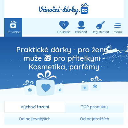
0
Průvodce
Oblíbené
Přihlásit
Registrovat
Menu
Praktické dárky - pro ženy i
muže 🎁 pro přítelkyni -
Kosmetika, parfémy
Výchozí řazení
TOP produkty
Od nejlevnějších
Od nejdražších