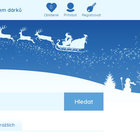
0
em dárků
Oblíbené
Přihlásit
Registrovat
ražších