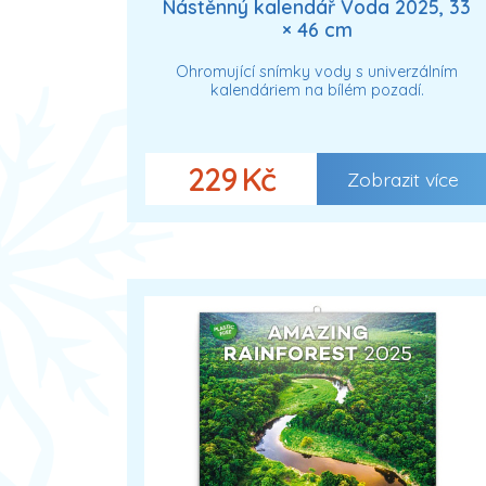
Nástěnný kalendář Voda 2025, 33
× 46 cm
Ohromující snímky vody s univerzálním
kalendáriem na bílém pozadí.
229 Kč
Zobrazit více