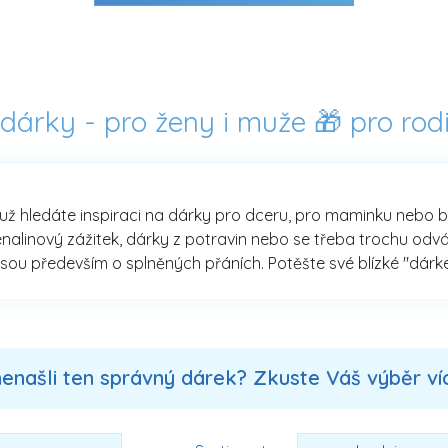
 dárky - pro ženy i muže 🎁 pro rod
už hledáte inspiraci na dárky pro dceru, pro maminku nebo babi
enalinový zážitek, dárky z potravin nebo se třeba trochu od
sou především o splněných přáních. Potěšte své blízké "dárke
nenašli ten správný dárek? Zkuste Váš výběr více