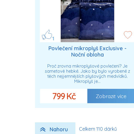
1
Povlečení mikroplyš Exclusive -
Noční obloha
Proč zrovna mikroplyšové povlečení? Je
sametově hebké. Jako by bylo vyrobené z
těch nejjemnějších plyšových medvídků.
Mikroplyš je…
799 Kč
Zobrazit více
Nahoru
Celkem 110 dárků