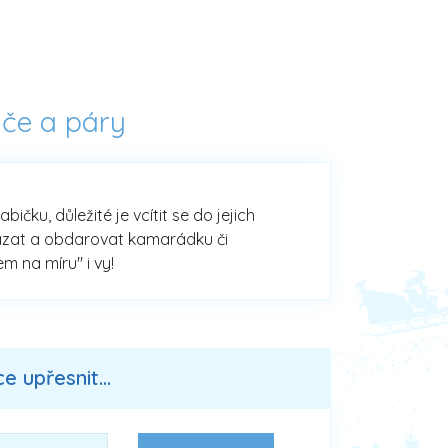
iče a páry
čku, důležité je vcítit se do jejich
vázat a obdarovat kamarádku či
m na míru" i vy!
 upřesnit...