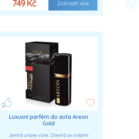
749 Kč
Zobrazit více
Luxusní parfém do auta Areon
Gold
Jemná unisex vůně. Otevírá se svěžími