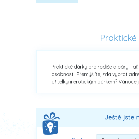
Praktické
Praktické dárky pro rodiče a páry - ať 
osobnosti. Přemýšlíte, zda vybrat adr
přítelkyni erotickým dárkem? Vánoce j
Ještě jste 