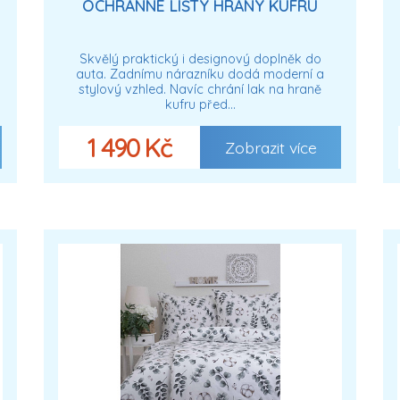
OCHRANNÉ LIŠTY HRANY KUFRU
Skvělý praktický i designový doplněk do
auta. Zadnímu nárazníku dodá moderní a
stylový vzhled. Navíc chrání lak na hraně
kufru před…
1 490 Kč
Zobrazit více