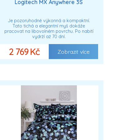
Logitech MX Anywhere 3S
Je pozoruhodně výkonná a kompaktní.
Tato tichá a elegantní myš dokáže
pracovat na libovolném povrchu. Po nabití
vydrží až 70 dní.
2 769 Kč
Zobrazit více