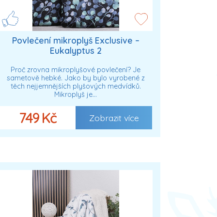
Povlečení mikroplyš Exclusive –
Eukalyptus 2
Proč zrovna mikroplyšové povlečení? Je
sametově hebké. Jako by bylo vyrobené z
těch nejjemnějších plyšových medvídků.
Mikroplyš je…
749 Kč
Zobrazit více