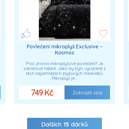
Povlečení mikroplyš Exclusive –
Kosmos
Proč zrovna mikroplyšové povlečení? Je
sametově hebké. Jako by bylo vyrobené z
těch nejjemnějších plyšových medvídků.
Mikroplyš je…
749 Kč
Zobrazit více
Dalších
15
dárků