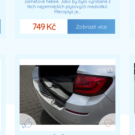
sametově hebké. Jako by bylo vyrobené z
těch nejjemnějších plyšových medvídků.
Mikroplyš je…
749 Kč
Zobrazit více