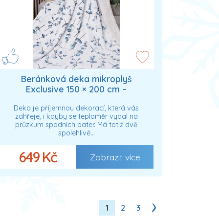
Beránková deka mikroplyš
Exclusive 150 × 200 cm –
Eukalyptus
Deka je příjemnou dekorací, která vás
zahřeje, i kdyby se teploměr vydal na
průzkum spodních pater. Má totiž dvě
spolehlivé…
649 Kč
Zobrazit více
1
2
3