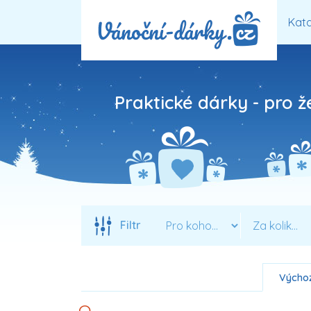
Kata
Praktické dárky - pro ž
Filtr
Výchoz