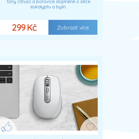
tóny citrusů a borovice doplněné o silice
eukalyptu a bylin.
299 Kč
Zobrazit více