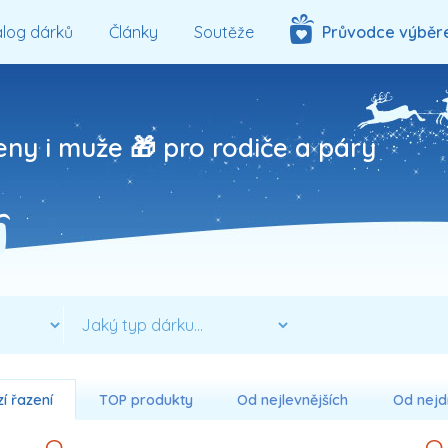
log dárků
Články
Soutěže
Průvodce výběr
eny i muže 🎁 pro rodiče a páry
í řazení
TOP produkty
Od nejlevnějších
Od nejd