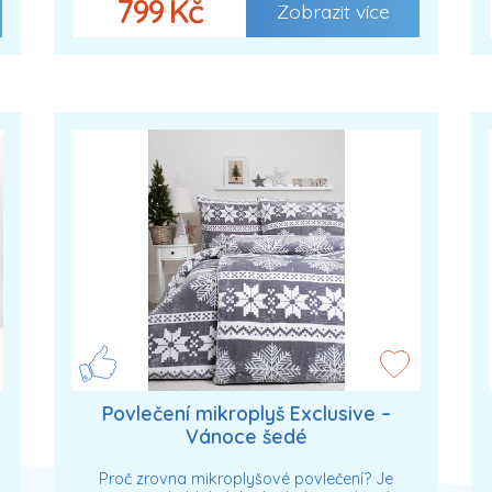
799 Kč
Zobrazit více
Povlečení mikroplyš Exclusive –
Vánoce šedé
Proč zrovna mikroplyšové povlečení? Je