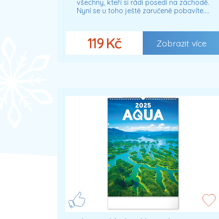
všechny, kteří si rádi posedí na záchodě.
Nyní se u toho ještě zaručeně pobavíte.…
119 Kč
Zobrazit více