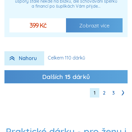
úspory stále někde na blízku, ale schovávání šperků
a financí po šuplíkách Vám přijde…
399 Kč
Zobrazit více
Nahoru
Celkem 110 dárků
Dalších
15
dárků
1
2
3
Praktické dárky - pro ženy i