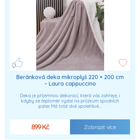
Beránková deka mikroplyš 220 × 200 cm
– Laura cappuccino
Deka je příjemnou dekorací, která vás zahřeje, i
kdyby se teploměr vydal na průzkum spodních
pater. Má totiž dvě spolehlivé…
899 Kč
Zobrazit více