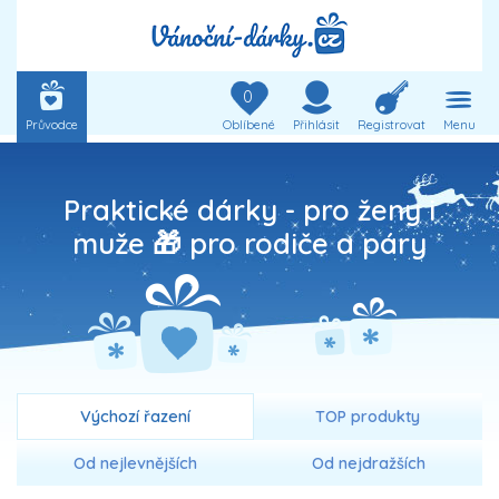
0
Průvodce
Oblíbené
Přihlásit
Registrovat
Menu
Praktické dárky - pro ženy i
muže 🎁 pro rodiče a páry
Výchozí řazení
TOP produkty
Od nejlevnějších
Od nejdražších