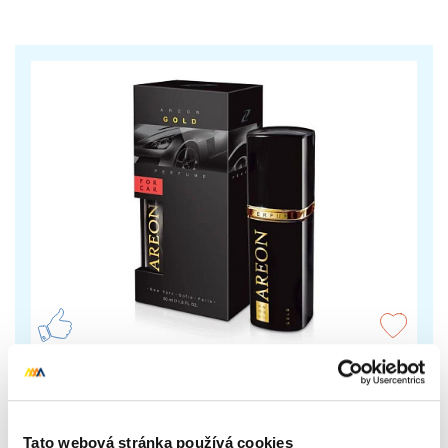
Luxusní parfém do auta Areon Gold
Jemná unisex vůně. Otevírá se svěžími tóny citrusů a
Tato webová stránka používá cookies
borovice doplněné o silice eukalyptu a bylin.