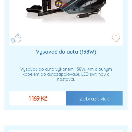
Vysavač do auta (138W)
Vysavač do auta výkonem 138W, 4m dlouhým
kabelem do autozapalovače, LED svítilnou a
nástavci.
1 169 Kč
Zobrazit více