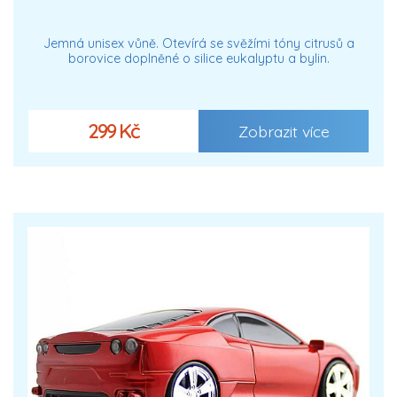
Jemná unisex vůně. Otevírá se svěžími tóny citrusů a
borovice doplněné o silice eukalyptu a bylin.
299 Kč
Zobrazit více