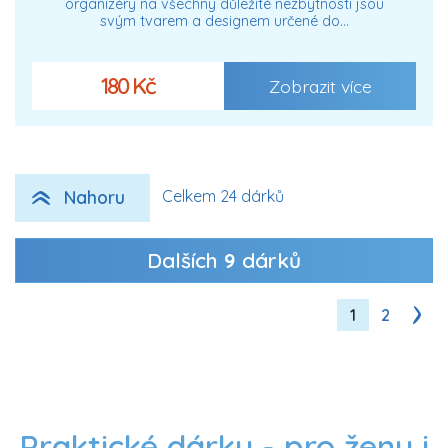
organizéry na všechny důležité nezbytnosti jsou
svým tvarem a designem určené do…
180 Kč
Zobrazit více
Nahoru
Celkem 24 dárků
Dalších
9
dárků
1
2
Praktické dárky - pro ženy i