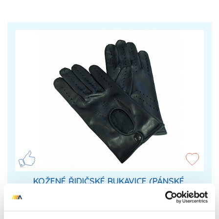
KOŽENÉ ŘIDIČSKÉ RUKAVICE (PÁNSKÉ,
VELIKOST 8)
Luxusní pánské kožené řidičské rukavice z pravé
jehnětiny v černé barvě. V porovnání s ostatními