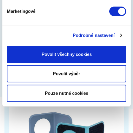
Marketingové
GUMOVÉ VANY DO KUFRU
Chraňte interiér zavazadlového prostoru před
Podrobné nastavení
nečistotam. Díky protiskluzovému povrchu bude Váš
náklad v bezpečí. Gumové vany do kufru…
Povolit všechny cookies
740 Kč
Zobrazit více
Povolit výběr
Pouze nutné cookies