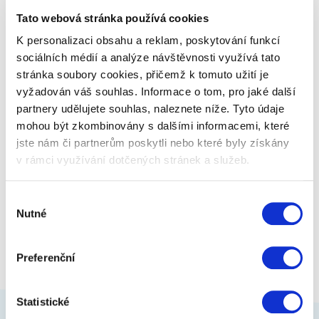
kůžemi je jehnětina velmi tenká.…
Tato webová stránka používá cookies
K personalizaci obsahu a reklam, poskytování funkcí
1 290 Kč
Zobrazit více
sociálních médií a analýze návštěvnosti využívá tato
stránka soubory cookies, přičemž k tomuto užití je
vyžadován váš souhlas. Informace o tom, pro jaké další
partnery udělujete souhlas, naleznete níže. Tyto údaje
mohou být zkombinovány s dalšími informacemi, které
jste nám či partnerům poskytli nebo které byly získány
v rámci využívání dotčených stránek a služeb.
Výběr
Nutné
souhlasu
Preferenční
Statistické