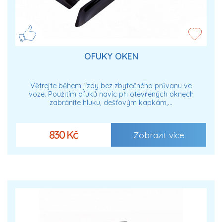
OFUKY OKEN
Větrejte během jízdy bez zbytečného průvanu ve
voze. Použitím ofuků navíc při otevřených oknech
zabráníte hluku, dešťovým kapkám,…
830 Kč
Zobrazit více