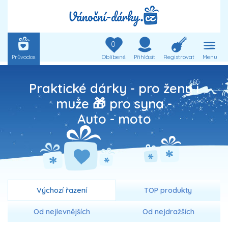
0
Průvodce
Oblíbené
Přihlásit
Registrovat
Menu
Praktické dárky - pro ženy i
muže 🎁 pro syna -
Auto - moto
Výchozí řazení
TOP produkty
Od nejlevnějších
Od nejdražších