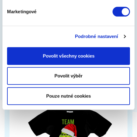
Marketingové
Školní batoh Airy Minecraft
Chlapecký batoh s motivem legendární počítačové
Podrobné nastavení
hry Minecraft je vhodný již pro děti od první třídy ZŠ.
Má minimální hmotnost a díky…
Povolit všechny cookies
2 299 Kč
Zobrazit více
Povolit výběr
Pouze nutné cookies