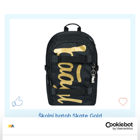
Školní batoh Skate Gold
Minimalistický design školního batohu Skate Gold
bude sedět všem, kteří nemusí nikomu nic