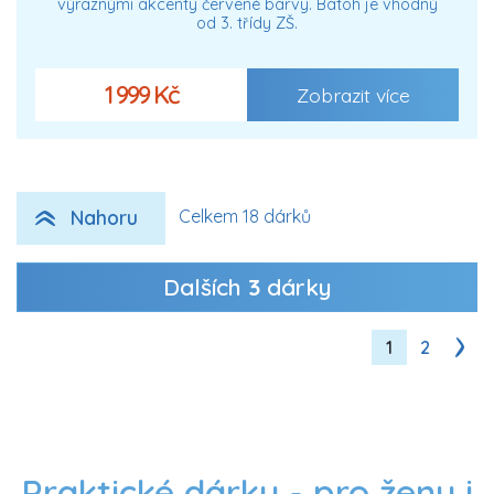
výraznými akcenty červené barvy. Batoh je vhodný
od 3. třídy ZŠ.
1 999 Kč
Zobrazit více
Nahoru
Celkem 18 dárků
Dalších
3
dárky
1
2
Praktické dárky - pro ženy i