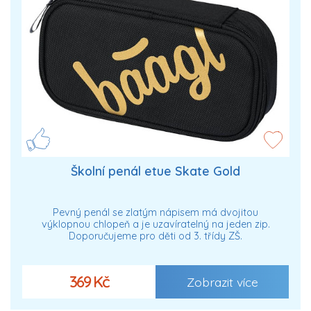
Školní penál etue Skate Gold
Pevný penál se zlatým nápisem má dvojitou
výklopnou chlopeň a je uzavíratelný na jeden zip.
Doporučujeme pro děti od 3. třídy ZŠ.
369 Kč
Zobrazit více