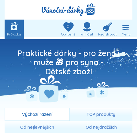
0
Průvodce
Oblíbené
Přihlásit
Registrovat
Menu
Praktické dárky - pro ženy i
muže 🎁 pro syna -
Dětské zboží
Výchozí řazení
TOP produkty
Od nejlevnějších
Od nejdražších