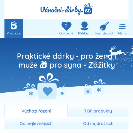
0
Průvodce
Oblíbené
Přihlásit
Registrovat
Menu
Praktické dárky - pro ženy i
muže 🎁 pro syna -
Zážitky
Výchozí řazení
TOP produkty
Od nejlevnějších
Od nejdražších