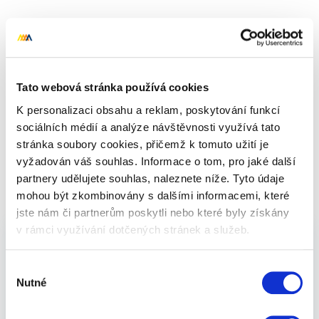
Nahoru
Celkem 0 dárků
Tato webová stránka používá cookies
K personalizaci obsahu a reklam, poskytování funkcí
sociálních médií a analýze návštěvnosti využívá tato
stránka soubory cookies, přičemž k tomuto užití je
Praktické dárky - pro ženy i
vyžadován váš souhlas. Informace o tom, pro jaké další
partnery udělujete souhlas, naleznete níže. Tyto údaje
muže 🎁 pro syna -
Zážitky
mohou být zkombinovány s dalšími informacemi, které
jste nám či partnerům poskytli nebo které byly získány
v rámci využívání dotčených stránek a služeb.
Praktické dárky pro syna - zážitky - jistota, která
Výběr
udělá radost opravdu všem. Ať už hledáte
Nutné
souhlasu
inspiraci na dárky pro babičku a dědečka,
maminku nebo třeba nevíte, jaký vybrat dárek