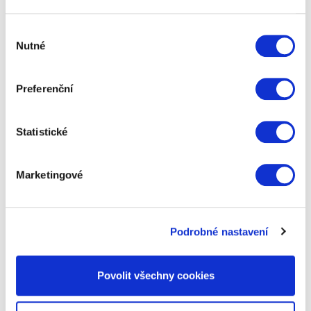
Výběr
Nutné
souhlasu
Preferenční
Statistické
Marketingové
Luxusní parfém do auta Areon Gold
Podrobné nastavení
Jemná unisex vůně. Otevírá se svěžími tóny citrusů a
borovice doplněné o silice eukalyptu a bylin.
Povolit všechny cookies