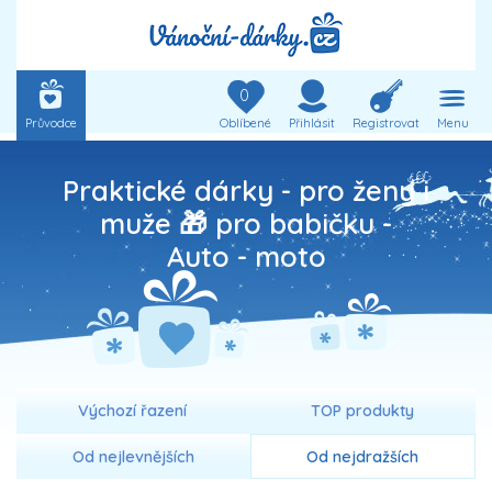
0
Průvodce
Oblíbené
Přihlásit
Registrovat
Menu
Praktické dárky - pro ženy i
muže 🎁 pro babičku -
Auto - moto
Výchozí řazení
TOP produkty
Od nejlevnějších
Od nejdražších