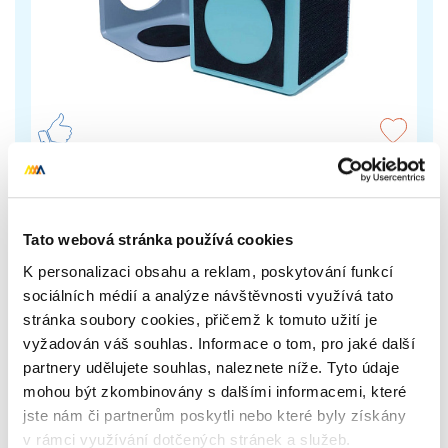
Zarážky do kufru Nook
Zarážky jsou vybavené suchým zipem a
Tato webová stránka používá cookies
protiskluzovou vrstvou pro maximální zajištění
nákladu.
K personalizaci obsahu a reklam, poskytování funkcí
sociálních médií a analýze návštěvnosti využívá tato
stránka soubory cookies, přičemž k tomuto užití je
379 Kč
Zobrazit více
vyžadován váš souhlas. Informace o tom, pro jaké další
partnery udělujete souhlas, naleznete níže. Tyto údaje
mohou být zkombinovány s dalšími informacemi, které
jste nám či partnerům poskytli nebo které byly získány
v rámci využívání dotčených stránek a služeb.