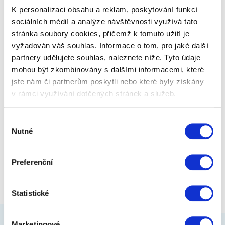
jsme pro vás vybrali TOP z našich…
K personalizaci obsahu a reklam, poskytování funkcí
sociálních médií a analýze návštěvnosti využívá tato
stránka soubory cookies, přičemž k tomuto užití je
549 Kč
Zobrazit více
vyžadován váš souhlas. Informace o tom, pro jaké další
partnery udělujete souhlas, naleznete níže. Tyto údaje
mohou být zkombinovány s dalšími informacemi, které
jste nám či partnerům poskytli nebo které byly získány
v rámci využívání dotčených stránek a služeb.
Výběr
Nutné
souhlasu
Preferenční
Statistické
Marketingové