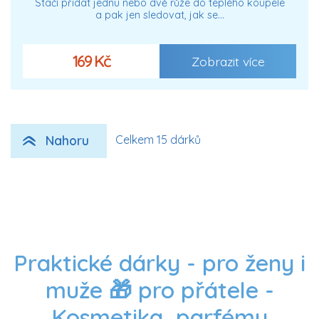
Stačí přidat jednu nebo dvě růže do teplého koupele
a pak jen sledovat, jak se…
169 Kč
Zobrazit více
Nahoru
Celkem 15 dárků
Praktické dárky - pro ženy i
muže 🎁 pro přátele -
Kosmetika, parfémy