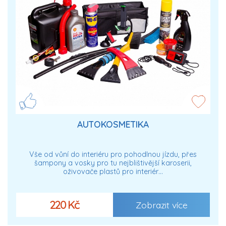
AUTOKOSMETIKA
Vše od vůní do interiéru pro pohodlnou jízdu, přes
šampony a vosky pro tu nejblištivější karoserii,
oživovače plastů pro interiér…
220 Kč
Zobrazit více