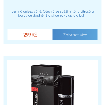
Jemná unisex vůně. Otevírá se svěžími tóny citrusů a
borovice doplněné o silice eukalyptu a bylin.
299 Kč
Zobrazit více