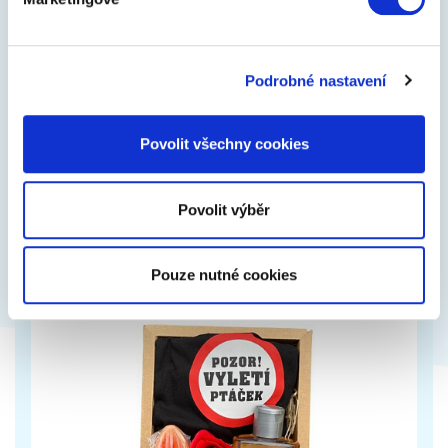
Dárkový balíček pro krásný den
Podrobné nastavení
Dárkový box pro krásný den je balíček plný
oblíbených dárků. Pečlivě jsme pro vás vybrali TOP z
Povolit všechny cookies
našich nejlepších produktů a udělali…
549 Kč
Zobrazit více
Povolit výběr
Pouze nutné cookies