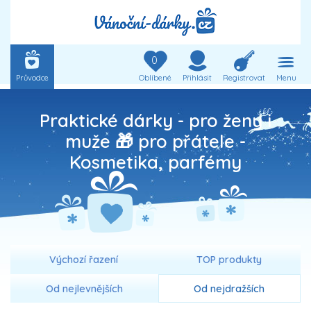
0
Průvodce
Oblíbené
Přihlásit
Registrovat
Menu
Praktické dárky - pro ženy i
muže 🎁 pro přátele -
Kosmetika, parfémy
Výchozí řazení
TOP produkty
Od nejlevnějších
Od nejdražších