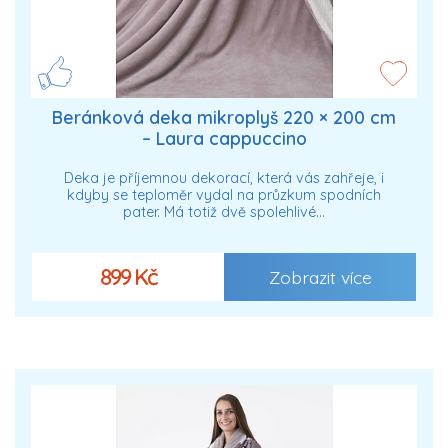
Beránková deka mikroplyš 220 × 200 cm
– Laura cappuccino
Deka je příjemnou dekorací, která vás zahřeje, i
kdyby se teploměr vydal na průzkum spodních
pater. Má totiž dvě spolehlivé…
899 Kč
Zobrazit více