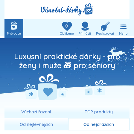
0
Průvodce
Oblíbené
Přihlásit
Registrovat
Menu
Luxusní praktické dárky - pro
ženy i muže 🎁 pro seniory
Výchozí řazení
TOP produkty
Od nejlevnějších
Od nejdražších