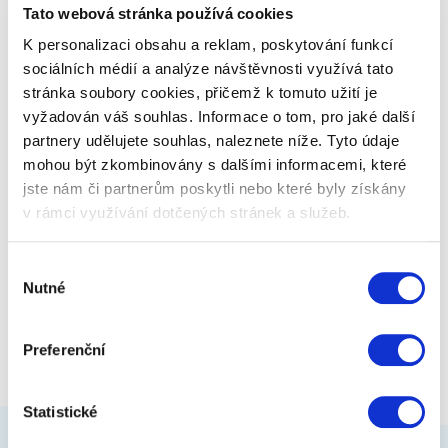
Tato webová stránka používá cookies
tichá, a navíc se vejde všude.
K personalizaci obsahu a reklam, poskytování funkcí
sociálních médií a analýze návštěvnosti využívá tato
1 659 Kč
Zobrazit více
stránka soubory cookies, přičemž k tomuto užití je
vyžadován váš souhlas. Informace o tom, pro jaké další
partnery udělujete souhlas, naleznete níže. Tyto údaje
mohou být zkombinovány s dalšími informacemi, které
jste nám či partnerům poskytli nebo které byly získány
v rámci využívání dotčených stránek a služeb.
Výběr
Nutné
souhlasu
Preferenční
Statistické