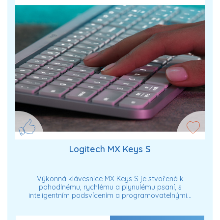
Logitech MX Keys S
Výkonná klávesnice MX Keys S je stvořená k
pohodlnému, rychlému a plynulému psaní, s
inteligentním podsvícením a programovatelnými…