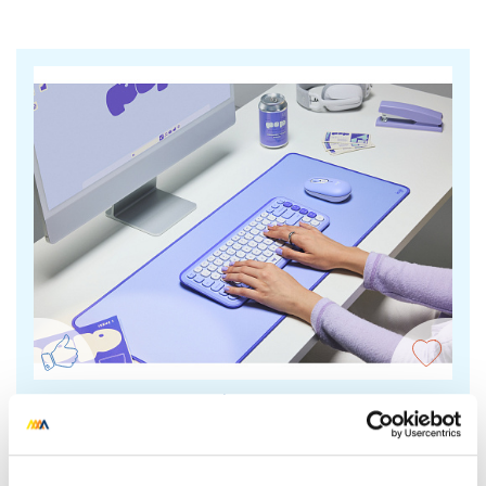
Logitech ICON Keys
Barevná a veselá klávesnice svým designem pobaví
hravé duše. Má přizpůsobitelné akční klávesy, je