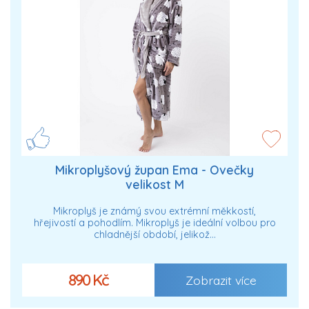
Mikroplyšový župan Ema - Ovečky
velikost M
Mikroplyš je známý svou extrémní měkkostí,
hřejivostí a pohodlím. Mikroplyš je ideální volbou pro
chladnější období, jelikož…
890 Kč
Zobrazit více