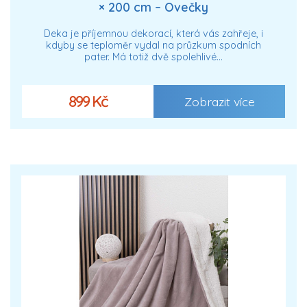
× 200 cm – Ovečky
Deka je příjemnou dekorací, která vás zahřeje, i
kdyby se teploměr vydal na průzkum spodních
pater. Má totiž dvě spolehlivé…
899 Kč
Zobrazit více