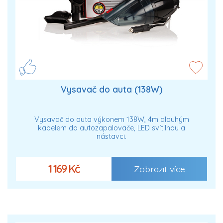
Vysavač do auta (138W)
Vysavač do auta výkonem 138W, 4m dlouhým
kabelem do autozapalovače, LED svítilnou a
nástavci.
1 169 Kč
Zobrazit více