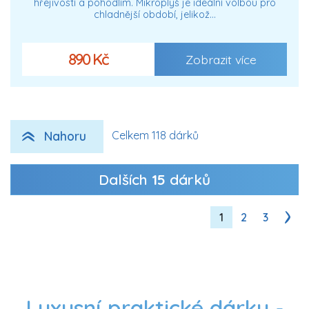
hřejivostí a pohodlím. Mikroplyš je ideální volbou pro
chladnější období, jelikož…
890 Kč
Zobrazit více
Nahoru
Celkem 118 dárků
Dalších
15
dárků
1
2
3
Luxusní praktické dárky -