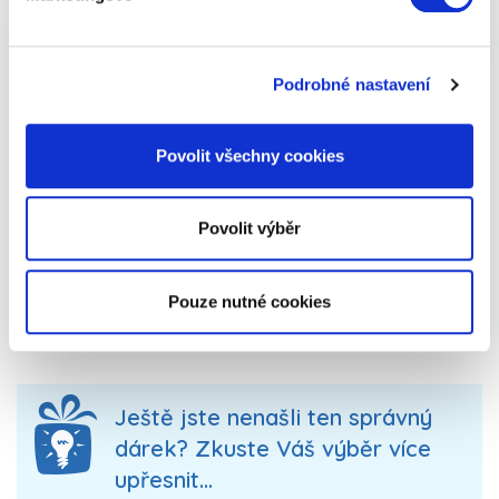
Praktické dárky pro přítelkyni - dárky z potravin -
Podrobné nastavení
jistota, která udělá radost opravdu všem. Ať už
hledáte inspiraci na dárky pro babičku a dědečka,
Povolit všechny cookies
maminku nebo třeba nevíte, jaký vybrat dárek
pro nejlepší kamarádku, jste na správné adrese.
Důležité je vcítit se do osobnosti svých blízkých a
Povolit výběr
darovat jim něco, co jim udělá radost a vykouzlí
jim úsměv na rtech. Vybírejte dárky "na míru" a
uvidíte, jaký budou mít úspěch!
Pouze nutné cookies
Ještě jste nenašli ten správný
dárek? Zkuste Váš výběr více
upřesnit...