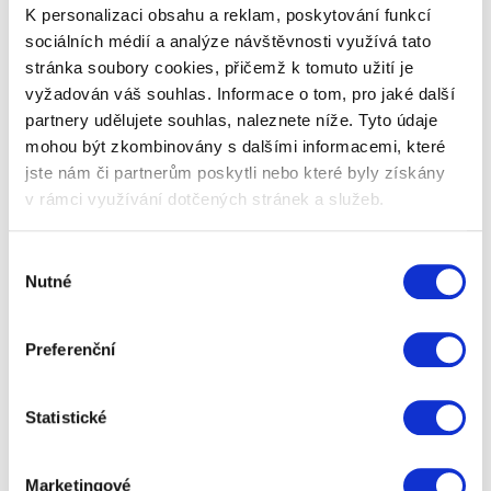
jsme pro vás vybrali TOP z našich…
K personalizaci obsahu a reklam, poskytování funkcí
sociálních médií a analýze návštěvnosti využívá tato
stránka soubory cookies, přičemž k tomuto užití je
549 Kč
Zobrazit více
vyžadován váš souhlas. Informace o tom, pro jaké další
partnery udělujete souhlas, naleznete níže. Tyto údaje
mohou být zkombinovány s dalšími informacemi, které
jste nám či partnerům poskytli nebo které byly získány
v rámci využívání dotčených stránek a služeb.
Nahoru
Celkem 1 dárek
Výběr
Nutné
souhlasu
Preferenční
Vánoční dárky - TIPY na
Statistické
Vánoce 2025 pro přítelkyni
-
Dárky z potravin
Marketingové