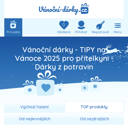
0
Průvodce
Oblíbené
Přihlásit
Registrovat
Menu
Vánoční dárky - TIPY na
Vánoce 2025 pro přítelkyni -
Dárky z potravin
Výchozí řazení
TOP produkty
Od nejlevnějších
Od nejdražších