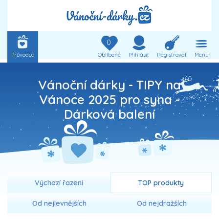
0
Průvodce
Oblíbené
Přihlásit
Registrovat
Menu
Vánoční dárky - TIPY na
Vánoce 2025 pro syna -
Dárková balení
Výchozí řazení
TOP produkty
Od nejlevnějších
Od nejdražších