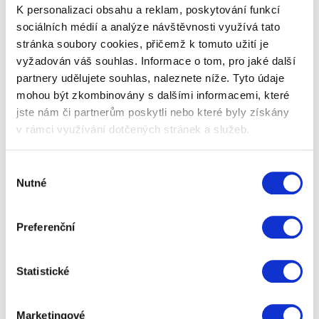
produktů. Hledáte jedinečný…
K personalizaci obsahu a reklam, poskytování funkcí
sociálních médií a analýze návštěvnosti využívá tato
stránka soubory cookies, přičemž k tomuto užití je
799 Kč
Zobrazit více
vyžadován váš souhlas. Informace o tom, pro jaké další
partnery udělujete souhlas, naleznete níže. Tyto údaje
mohou být zkombinovány s dalšími informacemi, které
jste nám či partnerům poskytli nebo které byly získány
v rámci využívání dotčených stránek a služeb.
Nahoru
Celkem 1 dárek
Výběr
Nutné
souhlasu
Preferenční
Vánoční dárky - TIPY na
Statistické
Vánoce 2025 pro syna -
Dárková balení
Marketingové