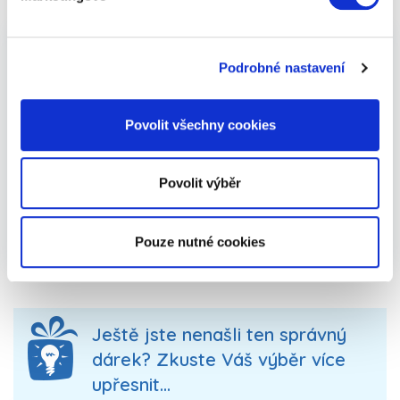
Praktické dárky pro syna - dárková balení -
Podrobné nastavení
jistota, která udělá radost opravdu všem. Ať už
hledáte inspiraci na dárky pro babičku a dědečka,
Povolit všechny cookies
maminku nebo třeba nevíte, jaký vybrat dárek
pro nejlepší kamarádku, jste na správné adrese.
Důležité je vcítit se do osobnosti svých blízkých a
Povolit výběr
darovat jim něco, co jim udělá radost a vykouzlí
jim úsměv na rtech. Vybírejte dárky "na míru" a
uvidíte, jaký budou mít úspěch!
Pouze nutné cookies
Ještě jste nenašli ten správný
dárek? Zkuste Váš výběr více
upřesnit...