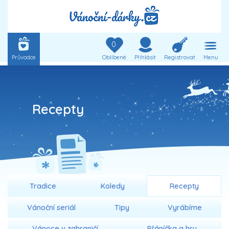
0
Průvodce
Oblíbené
Přihlásit
Registrovat
Menu
Recepty
Tradice
Koledy
Recepty
Vánoční seriál
Tipy
Vyrábíme
Vánoce v zahraničí
Přáníčka a hry