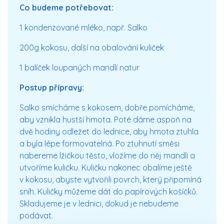
Co budeme potřebovat:
1 kondenzované mléko, např. Salko
200g kokosu, další na obalování kuliček
1 balíček loupaných mandlí natur
Postup přípravy:
Salko smícháme s kokosem, dobře pomícháme,
aby vznikla hustší hmota. Poté dáme aspoň na
dvě hodiny odležet do lednice, aby hmota ztuhla
a byla lépe formovatelná. Po ztuhnutí směsi
nabereme lžičkou těsto, vložíme do něj mandli a
utvoříme kuličku. Kuličku nakonec obalíme ještě
v kokosu, abyste vytvořili povrch, který připomíná
sníh. Kuličky můžeme dát do papírových košíčků.
Skladujeme je v lednici, dokud je nebudeme
podávat.