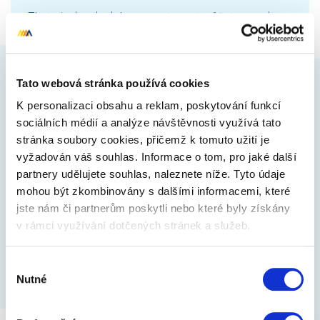
Tímto jednoduchým receptem si můžete snadno
připravit lahodné vánoční raffaelo kuličky. Užijte si
je při oslavách Vánoc nebo je nabídněte jako
výborný dárek pro své blízké.
Tato webová stránka používá cookies
Zaujal Vás tento recept a rozhodli jste se, že ho
K personalizaci obsahu a reklam, poskytování funkcí
letos vyzkoušíte? Nechte se inspirovat dalšími
sociálních médií a analýze návštěvnosti využívá tato
tradičními recepty
.
stránka soubory cookies, přičemž k tomuto užití je
vyžadován váš souhlas. Informace o tom, pro jaké další
partnery udělujete souhlas, naleznete níže. Tyto údaje
mohou být zkombinovány s dalšími informacemi, které
Zpět na výpis článků
jste nám či partnerům poskytli nebo které byly získány
v rámci využívání dotčených stránek a služeb.
Výběr
Nutné
souhlasu