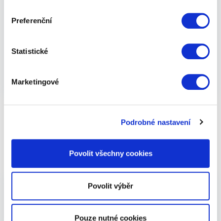
správné adrese. Důležité je vcítit se do osobnosti
svých blízkých a darovat jim něco, co jim udělá
Preferenční
radost a vykouzlí jim úsměv na rtech. Jak na to?
Vybírejte dárky "na míru" a uvidíte, jaký budou mít
úspěch!
Statistické
Zobrazit více
Marketingové
Podrobné nastavení
Ještě jste nenašli ten správný
dárek? Zkuste Váš výběr více
Povolit všechny cookies
upřesnit...
Povolit výběr
Osoba
Pouze nutné cookies