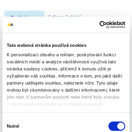
Nahoru
Celkem 0 dárků
Tato webová stránka používá cookies
K personalizaci obsahu a reklam, poskytování funkcí
sociálních médií a analýze návštěvnosti využívá tato
Romantické dárky pro ženy
stránka soubory cookies, přičemž k tomuto užití je
vyžadován váš souhlas. Informace o tom, pro jaké další
i muže -
Bytové doplňky
partnery udělujete souhlas, naleznete níže. Tyto údaje
mohou být zkombinovány s dalšími informacemi, které
jste nám či partnerům poskytli nebo které byly získány
v rámci využívání dotčených stránek a služeb.
Romantické dárky - bytové doplňky - odvažte se
a trochu Vánoce okořeňte. Hledáte inspiraci na
dárky pro kamarádku, kamaráda nebo se snažíte
Výběr
najít ten správný dárek pro páry? Jste na
Nutné
souhlasu