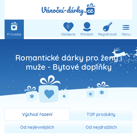
0
Průvodce
Oblíbené
Přihlásit
Registrovat
Menu
Romantické dárky pro ženy i
muže -
Bytové doplňky
Výchozí řazení
TOP produkty
Od nejlevnějších
Od nejdražších