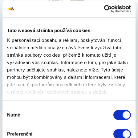
Přívěsek čtyřlístek s řetízkem
Tato webová stránka používá cookies
Přívěsek zelený čtyřlístek s řetízkem na krk. Přívěsek
na krk ve tvaru čtyřlístku pro štěstí. Obsahuje
K personalizaci obsahu a reklam, poskytování funkcí
barevné krystaly. Ideální…
sociálních médií a analýze návštěvnosti využívá tato
stránka soubory cookies, přičemž k tomuto užití je
199 Kč
vyžadován váš souhlas. Informace o tom, pro jaké další
Zobrazit více
partnery udělujete souhlas, naleznete níže. Tyto údaje
mohou být zkombinovány s dalšími informacemi, které
jste nám či partnerům poskytli nebo které byly získány
v rámci využívání dotčených stránek a služeb.
Výběr
Nutné
souhlasu
Preferenční