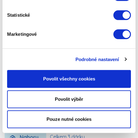
Statistické
Marketingové
Otevírací medailon srdce
Podrobné nastavení
Otevírací amulet ve tvaru srdíčka jako ideální dárek
pro ženy. Můžete do něj něco vložit, třeba úplně
Povolit všechny cookies
malou fotografii. Kvalitní…
Povolit výběr
229 Kč
Zobrazit více
Pouze nutné cookies
Nahoru
Celkem 3 dárky