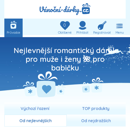
0
Průvodce
Oblíbené
Přihlásit
Registrovat
Menu
Nejlevnější romantický dárek
pro muže i ženy 🌺 pro
babičku
Výchozí řazení
TOP produkty
Od nejlevnějších
Od nejdražších