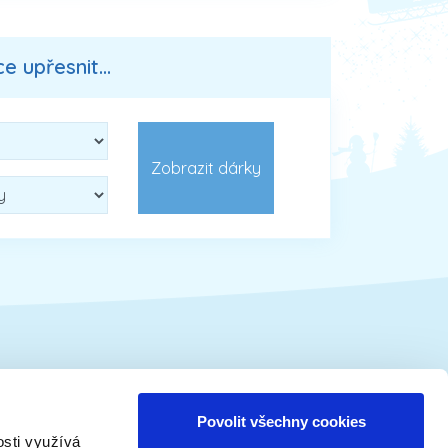
 upřesnit...
Vánoční tématika
Povolit všechny cookies
osti využívá