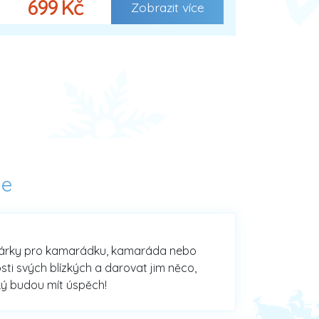
699 Kč
Zobrazit více
je
na dárky pro kamarádku, kamaráda nebo
sti svých blízkých a darovat jim něco,
aký budou mít úspěch!