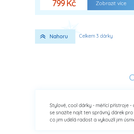
799 Kč
Zobrazit více
Nahoru
Celkem 3 dárky
C
Stylové, cool dárky - měřící přístroj
se snažíte najít ten správný dárek pro
co jim udělá radost a vykouzlí jim úsm