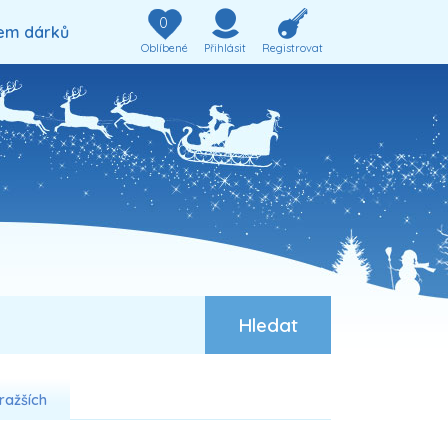
0
em dárků
Oblíbené
Přihlásit
Registrovat
ražších