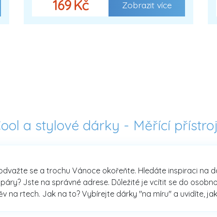
169 Kč
Zobrazit více
ool a stylové dárky -
Měřící přístro
e - odvažte se a trochu Vánoce okořeňte. Hledáte inspiraci 
 páry? Jste na správné adrese. Důležité je vcítit se do osobno
ěv na rtech. Jak na to? Vybírejte dárky "na míru" a uvidíte, j