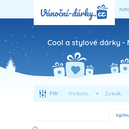
Kata
Cool a stylové dárky -
Filtr
Výchoz