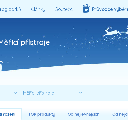
log dárků
Články
Soutěže
Průvodce výběr
Měřící přístroje
í řazení
TOP produkty
Od nejlevnějších
Od nejd