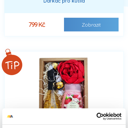
Dárkáč pro kutila
799 Kč
Zobrazit