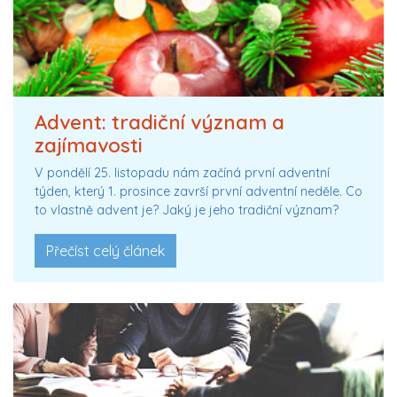
Advent: tradiční význam a
zajímavosti
V pondělí 25. listopadu nám začíná první adventní
týden, který 1. prosince završí první adventní neděle. Co
to vlastně advent je? Jaký je jeho tradiční význam?
Přečíst celý článek