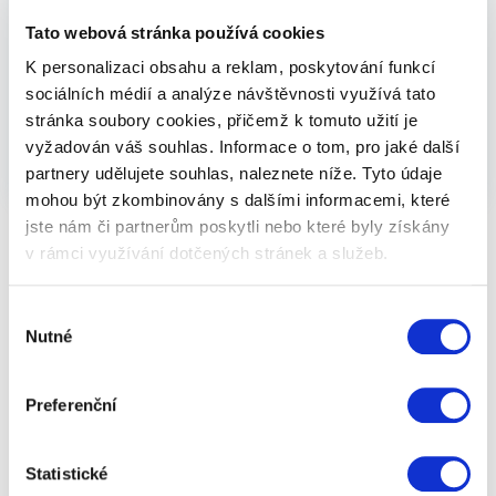
Tato webová stránka používá cookies
Dárkový balíček pro dámy
K personalizaci obsahu a reklam, poskytování funkcí
sociálních médií a analýze návštěvnosti využívá tato
stránka soubory cookies, přičemž k tomuto užití je
vyžadován váš souhlas. Informace o tom, pro jaké další
499 Kč
Zobrazit
partnery udělujete souhlas, naleznete níže. Tyto údaje
mohou být zkombinovány s dalšími informacemi, které
jste nám či partnerům poskytli nebo které byly získány
v rámci využívání dotčených stránek a služeb.
Výběr
Přečtěte si také
Nutné
souhlasu
Preferenční
Statistické