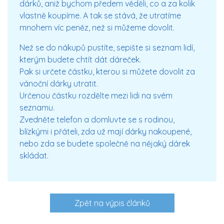
dárků, aniž bychom předem věděli, co a za kolik
vlastně koupíme. A tak se stává, že utratíme
mnohem víc peněz, než si můžeme dovolit.
Než se do nákupů pustíte, sepište si seznam lidí,
kterým budete chtít dát dáreček.
Pak si určete částku, kterou si můžete dovolit za
vánoční dárky utratit.
Určenou částku rozdělte mezi lidi na svém
seznamu.
Zvedněte telefon a domluvte se s rodinou,
blízkými i přáteli, zda už mají dárky nakoupené,
nebo zda se budete společně na nějaký dárek
skládat.
Zpět na výpis článků