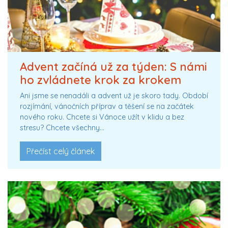
Advent začíná už za týden: S námi
ho zvládnete krok za krokem
Ani jsme se nenadáli a advent už je skoro tady. Období
rozjímání, vánočních příprav a těšení se na začátek
nového roku. Chcete si Vánoce užít v klidu a bez
stresu? Chcete všechny…
Přečíst celý článek