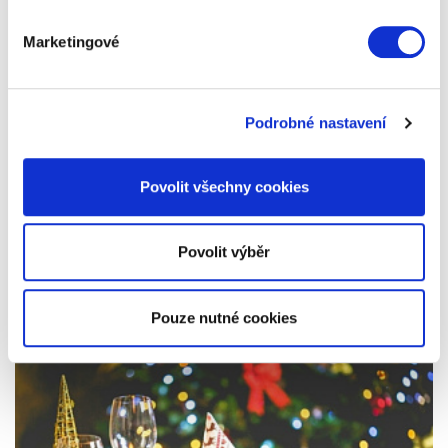
Marketingové
Podrobné nastavení
Komu darovat jaký vlastnoruční
výrobek?
Povolit všechny cookies
Chcete letos ušetřit za nákup dárků? Pusťte se do
jejich výroby! Poradíme, komu jaký vlastnoruční
výrobek věnovat.
Povolit výběr
Přečíst celý článek
Pouze nutné cookies