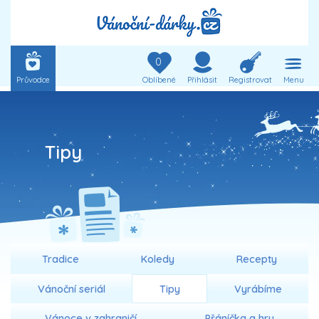
0
Průvodce
Oblíbené
Přihlásit
Registrovat
Menu
Tipy
Tradice
Koledy
Recepty
Vánoční seriál
Tipy
Vyrábíme
Vánoce v zahraničí
Přáníčka a hry