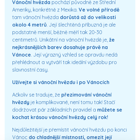
Vánoční hvězda
pochází původně ze Střední
Ameriky, konkrétně z Mexika.
Ve volné přírodě
tam vánoční hvězda
dorůstá až do velikosti
okolo 4 metrů
. Její šlechtěná příbuzná je ale
podstatně menší, běžně měří tak 20-30
centimetrů. Unikátní na vánoční hvězdě je,
že
nejkrásnějších barev dosahuje právě na
Vánoce
. Její výrazný vzhled se opravdu nedá
přehlédnout a vytváří tak ideální výzdobu pro
slavnostní časy.
Užívejte si vánoční hvězdu i po Vánocích
Ačkoliv se traduje, že
přezimování vánoční
hvězdy
je komplikované, není tomu tak! Stačí
dodržovat pár základních pravidel a
můžete se
kochat krásou vánoční hvězdy celý rok!
Nejdůležitější je přemístit vánoční hvězdu po konci
Vánoc
do chladnější místnosti, omezit její