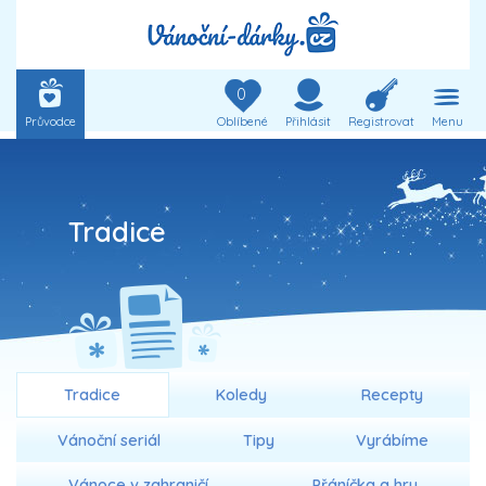
0
Průvodce
Oblíbené
Přihlásit
Registrovat
Menu
Tradice
Tradice
Koledy
Recepty
Vánoční seriál
Tipy
Vyrábíme
Vánoce v zahraničí
Přáníčka a hry