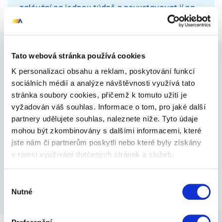
zalévání na jednou týdně a nevystavovat jí na
přímé slunce
. Na konci léta pak stačí vánoční
hvězdu
připravit na vánoční režim
– to znamená
vystavit ji každý den zhruba na deset hodin na
světlo a po zbytek dne ji opět zakrýt.
Tato webová stránka používá cookies
K personalizaci obsahu a reklam, poskytování funkcí
Díky tomu může být vánoční hvězda ozdobou
sociálních médií a analýze návštěvnosti využívá tato
Vaší domácnosti i další Vánoce.
stránka soubory cookies, přičemž k tomuto užití je
vyžadován váš souhlas. Informace o tom, pro jaké další
partnery udělujete souhlas, naleznete níže. Tyto údaje
mohou být zkombinovány s dalšími informacemi, které
Zpět na výpis článků
jste nám či partnerům poskytli nebo které byly získány
v rámci využívání dotčených stránek a služeb.
Výběr
Nutné
souhlasu