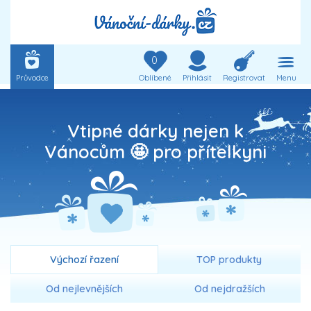
0
Průvodce
Oblíbené
Přihlásit
Registrovat
Menu
Vtipné dárky nejen k
Vánocům 🤩 pro přítelkyni
Výchozí řazení
TOP produkty
Od nejlevnějších
Od nejdražších