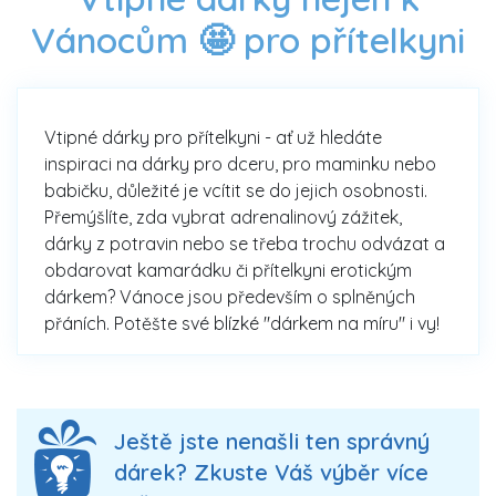
Vánocům 🤩 pro přítelkyni
Vtipné dárky pro přítelkyni - ať už hledáte
inspiraci na dárky pro dceru, pro maminku nebo
babičku, důležité je vcítit se do jejich osobnosti.
Přemýšlíte, zda vybrat adrenalinový zážitek,
dárky z potravin nebo se třeba trochu odvázat a
obdarovat kamarádku či přítelkyni erotickým
dárkem? Vánoce jsou především o splněných
přáních. Potěšte své blízké "dárkem na míru" i vy!
Ještě jste nenašli ten správný
dárek? Zkuste Váš výběr více