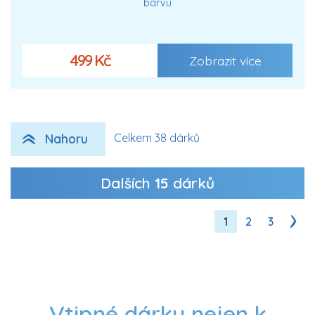
barvu
499 Kč
Zobrazit více
Nahoru
Celkem 38 dárků
Dalších
15
dárků
1
2
3
Vtipné dárky nejen k