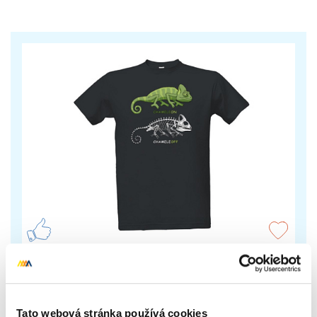
Chameleon
Tričko s vtipným potiskem, lze změnit podklad i
Tato webová stránka používá cookies
barvu