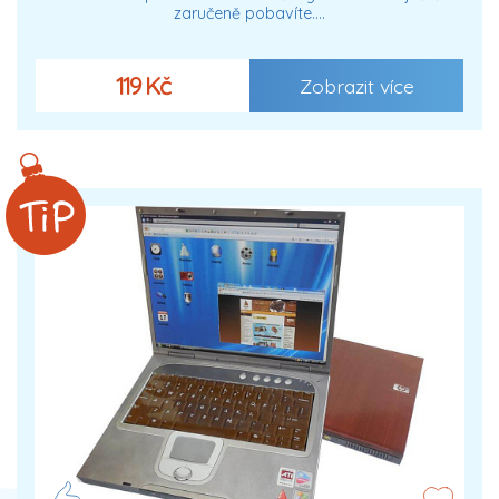
zaručeně pobavíte.…
119 Kč
Zobrazit více