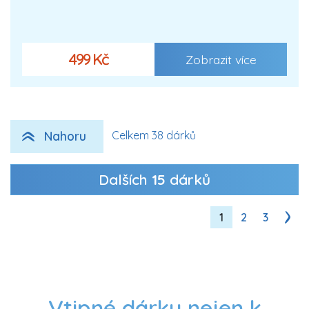
499 Kč
Zobrazit více
Nahoru
Celkem 38 dárků
Dalších
15
dárků
1
2
3
Vtipné dárky nejen k