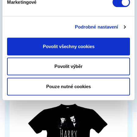
Marketingové
2
Plyšový polštářek hovínko
Podrobné nastavení
Malý plyšový polštářek hovínko. Chcete darovat
originální a zároveň vtipný dárek? Roztomilý
doplněk do obývacího pokoje, velmi…
Povolit všechny cookies
269 Kč
Zobrazit více
Povolit výběr
Pouze nutné cookies