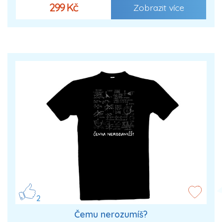
299 Kč
Zobrazit více
2
Čemu nerozumíš?