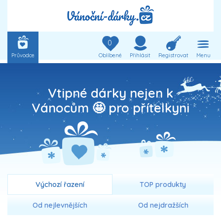
0
Průvodce
Oblíbené
Přihlásit
Registrovat
Menu
Vtipné dárky nejen k
Vánocům 🤩 pro přítelkyni
Výchozí řazení
TOP produkty
Od nejlevnějších
Od nejdražších