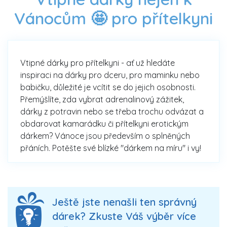
Vánocům 🤩 pro přítelkyni
Vtipné dárky pro přítelkyni - ať už hledáte
inspiraci na dárky pro dceru, pro maminku nebo
babičku, důležité je vcítit se do jejich osobnosti.
Přemýšlíte, zda vybrat adrenalinový zážitek,
dárky z potravin nebo se třeba trochu odvázat a
obdarovat kamarádku či přítelkyni erotickým
dárkem? Vánoce jsou především o splněných
přáních. Potěšte své blízké "dárkem na míru" i vy!
Ještě jste nenašli ten správný
dárek? Zkuste Váš výběr více