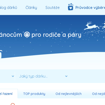
log dárků
Články
Soutěže
Průvodce výběr
ánocům 🤩 pro rodiče a páry
í řazení
TOP produkty
Od nejlevnějších
Od nejd