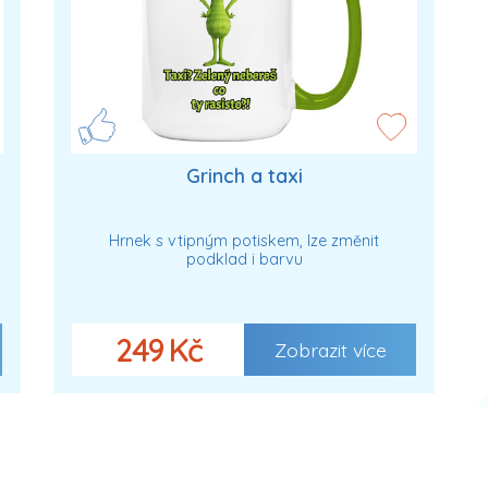
Grinch a taxi
Hrnek s vtipným potiskem, lze změnit
podklad i barvu
249 Kč
Zobrazit více