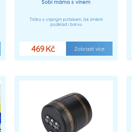
Sobí máma s vínem
Tričko s vtipným potiskem, lze změnit
podklad i barvu
469 Kč
Zobrazit více