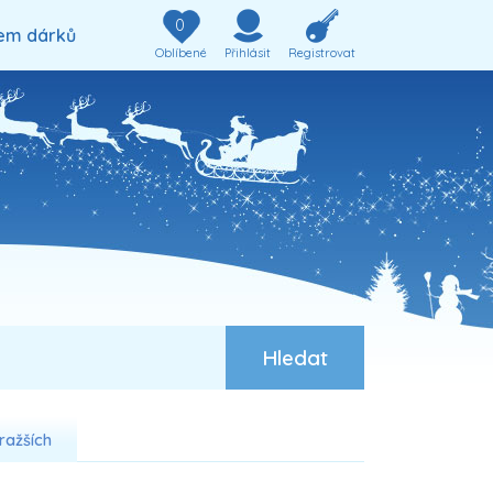
0
em dárků
Oblíbené
Přihlásit
Registrovat
ražších