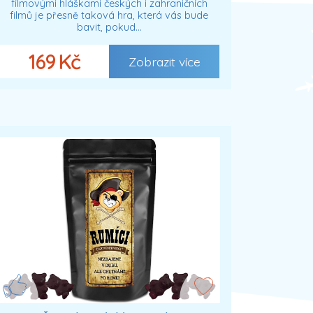
filmovými hláškami českých i zahraničních
filmů je přesně taková hra, která vás bude
bavit, pokud…
169 Kč
Zobrazit více