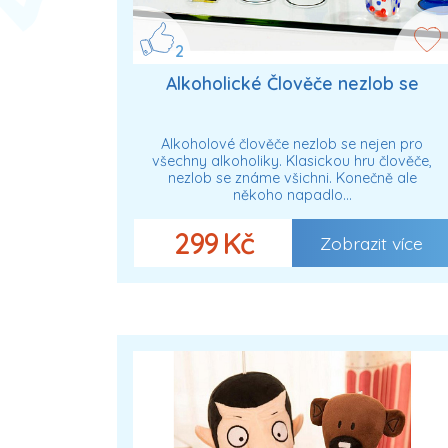
2
Alkoholické Člověče nezlob se
Alkoholové člověče nezlob se nejen pro
všechny alkoholiky. Klasickou hru člověče,
nezlob se známe všichni. Konečně ale
někoho napadlo…
299 Kč
Zobrazit více