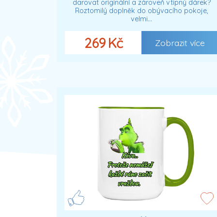
darovat originální a zároveň vtipný dárek?
Roztomilý doplněk do obývacího pokoje,
velmi…
269 Kč
Zobrazit více