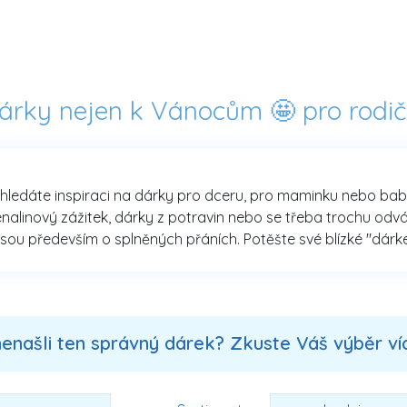
árky nejen k Vánocům 🤩 pro rodi
hledáte inspiraci na dárky pro dceru, pro maminku nebo babičku
enalinový zážitek, dárky z potravin nebo se třeba trochu od
sou především o splněných přáních. Potěšte své blízké "dárke
nenašli ten správný dárek? Zkuste Váš výběr více