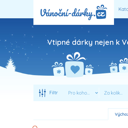
Kata
Vtipné dárky nejen k V
Filtr
Výchoz