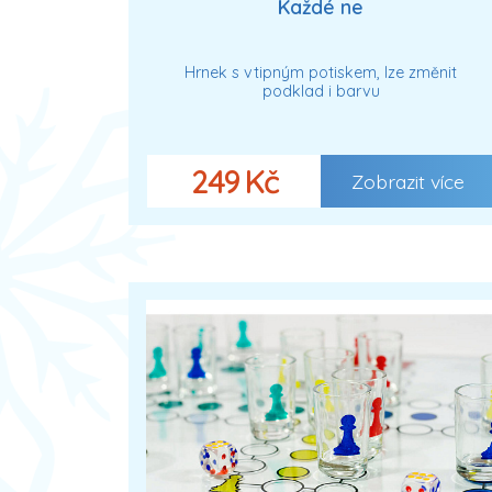
Každé ne
Hrnek s vtipným potiskem, lze změnit
podklad i barvu
249 Kč
Zobrazit více