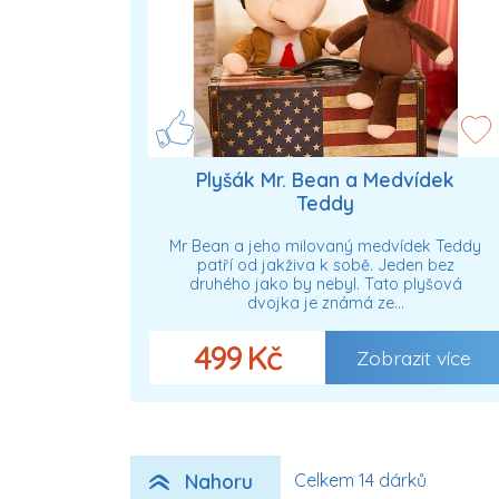
Plyšák Mr. Bean a Medvídek
Teddy
Mr Bean a jeho milovaný medvídek Teddy
patří od jakživa k sobě. Jeden bez
druhého jako by nebyl. Tato plyšová
dvojka je známá ze…
499 Kč
Zobrazit více
Nahoru
Celkem 14 dárků