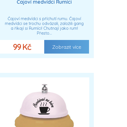
Čajoví medvídci Rumíci
Čajoví medvídci s příchutí rumu. Čajoví
medvídci se trochu odvázali, založili gang
a říkají si Rumíci! Chutnají jako rum!
Přesto…
99 Kč
Zobrazit více