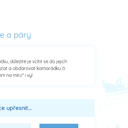
če a páry
, důležité je vcítit se do jejich
vázat a obdarovat kamarádku či
m na míru" i vy!
 upřesnit...