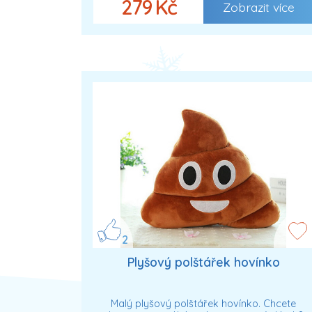
279 Kč
Zobrazit více
2
Plyšový polštářek hovínko
Malý plyšový polštářek hovínko. Chcete