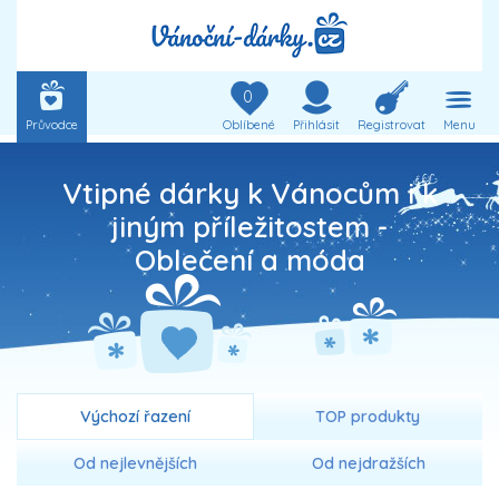
0
Průvodce
Oblíbené
Přihlásit
Registrovat
Menu
Vtipné dárky k Vánocům i k
jiným příležitostem -
Oblečení a móda
Výchozí řazení
TOP produkty
Od nejlevnějších
Od nejdražších