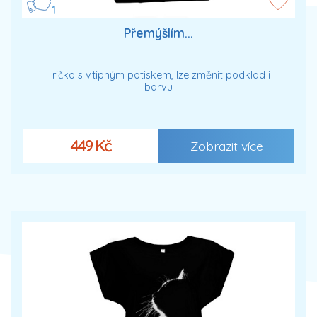
1
Přemýšlím...
Tričko s vtipným potiskem, lze změnit podklad i
barvu
449 Kč
Zobrazit více