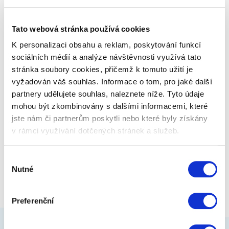
Tato webová stránka používá cookies
449 Kč
Zobrazit více
K personalizaci obsahu a reklam, poskytování funkcí
sociálních médií a analýze návštěvnosti využívá tato
stránka soubory cookies, přičemž k tomuto užití je
vyžadován váš souhlas. Informace o tom, pro jaké další
partnery udělujete souhlas, naleznete níže. Tyto údaje
mohou být zkombinovány s dalšími informacemi, které
jste nám či partnerům poskytli nebo které byly získány
v rámci využívání dotčených stránek a služeb.
Výběr
Nutné
souhlasu
Preferenční