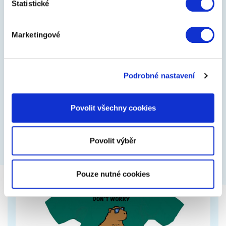
Statistické
Nemám čas jsem v důchodu
Marketingové
Tričko s vtipným potiskem, lze změnit podklad i
barvu
Podrobné nastavení
449 Kč
Zobrazit více
Povolit všechny cookies
Povolit výběr
Pouze nutné cookies