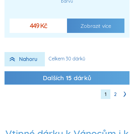
barvu
449 Kč
Zobrazit více
Nahoru
Celkem 30 dárků
Dalších
15
dárků
1
2
Vtipné dárky k Vánocům i k