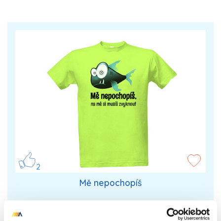
2
Mě nepochopíš
Tričko s vtipným potiskem, lze změnit podklad i
barvu