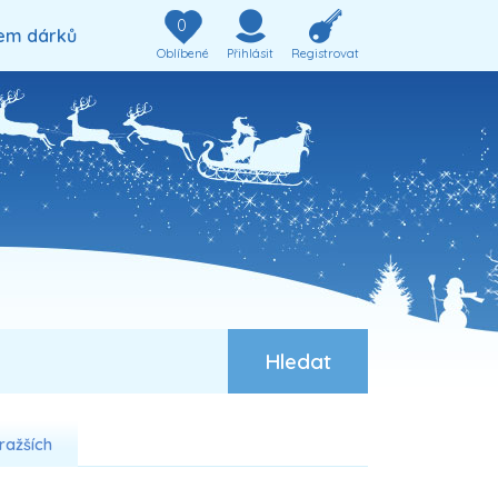
0
em dárků
Oblíbené
Přihlásit
Registrovat
ražších