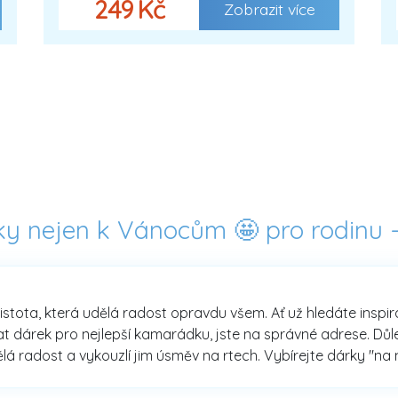
249 Kč
Zobrazit více
ky nejen k Vánocům 🤩 pro rodinu 
jistota, která udělá radost opravdu všem. Ať už hledáte inspi
 dárek pro nejlepší kamarádku, jste na správné adrese. Důlež
ělá radost a vykouzlí jim úsměv na rtech. Vybírejte dárky "na 