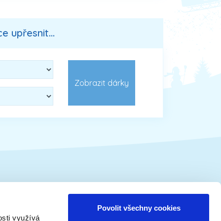
 upřesnit...
Vánoční tématika
Povolit všechny cookies
osti využívá