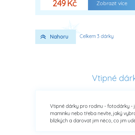
249 Kč
Zobrazit více
Nahoru
Celkem 3 dárky
Vtipné dár
Vtipné dárky pro rodinu - fotodárky - 
maminku nebo třeba nevíte, jaký vybrat
blízkých a darovat jim něco, co jim ud