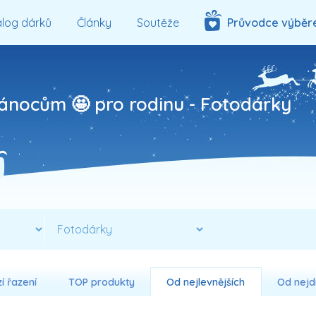
log dárků
Články
Soutěže
Průvodce výběr
Vánocům 🤩 pro rodinu -
Fotodárky
í řazení
TOP produkty
Od nejlevnějších
Od nejd