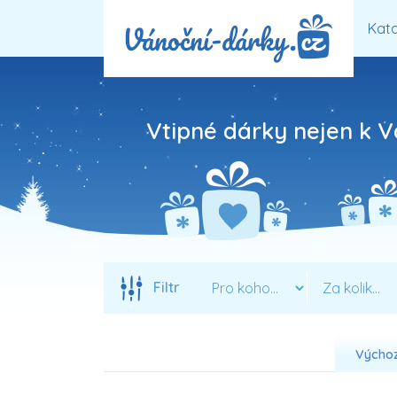
Kata
Vtipné dárky nejen k 
Filtr
Výchoz