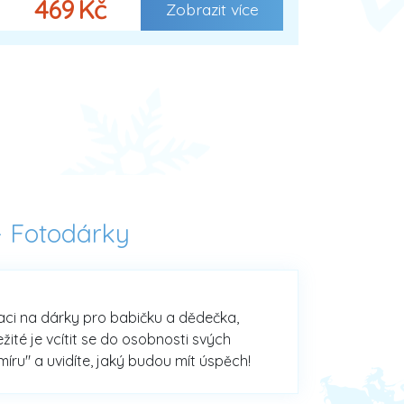
469 Kč
Zobrazit více
-
Fotodárky
raci na dárky pro babičku a dědečka,
ité je vcítit se do osobnosti svých
míru" a uvidíte, jaký budou mít úspěch!