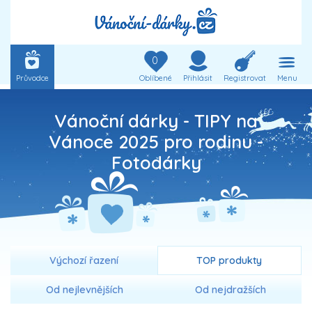
0
Průvodce
Oblíbené
Přihlásit
Registrovat
Menu
Vánoční dárky - TIPY na
Vánoce 2025 pro rodinu -
Fotodárky
Výchozí řazení
TOP produkty
Od nejlevnějších
Od nejdražších