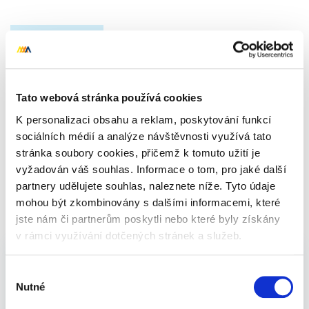
Nahoru
Celkem 0 dárků
Tato webová stránka používá cookies
K personalizaci obsahu a reklam, poskytování funkcí
sociálních médií a analýze návštěvnosti využívá tato
Vánoční dárky - TIPY na
stránka soubory cookies, přičemž k tomuto užití je
vyžadován váš souhlas. Informace o tom, pro jaké další
Vánoce 2025 pro rodinu -
partnery udělujete souhlas, naleznete níže. Tyto údaje
mohou být zkombinovány s dalšími informacemi, které
Fotodárky
jste nám či partnerům poskytli nebo které byly získány
v rámci využívání dotčených stránek a služeb.
Vtipné dárky pro rodinu - fotodárky - jistota,
Výběr
Nutné
která udělá radost opravdu všem. Ať už hledáte
souhlasu
inspiraci na dárky pro babičku a dědečka,