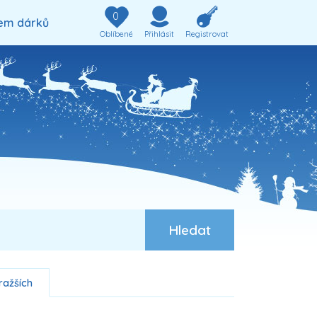
0
em dárků
Oblíbené
Přihlásit
Registrovat
ražších