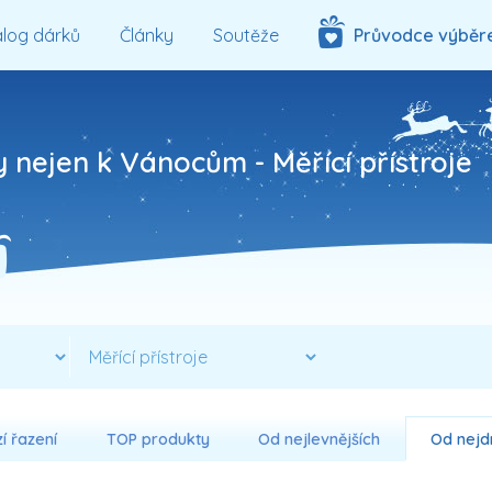
log dárků
Články
Soutěže
Průvodce výběr
ky nejen k Vánocům -
Měřící přístroje
í řazení
TOP produkty
Od nejlevnějších
Od nejd