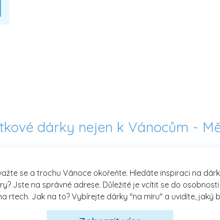
itkové dárky nejen k Vánocům -
Měř
odvažte se a trochu Vánoce okořeňte. Hledáte inspiraci na 
ry? Jste na správné adrese. Důležité je vcítit se do osobnost
na rtech. Jak na to? Vybírejte dárky "na míru" a uvidíte, jaký