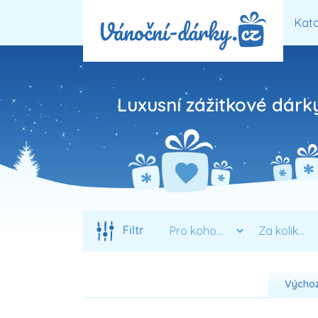
Kata
Luxusní zážitkové dár
Filtr
Výchoz