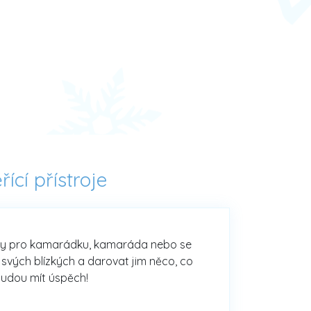
ící přístroje
dárky pro kamarádku, kamaráda nebo se
i svých blízkých a darovat jim něco, co
 budou mít úspěch!