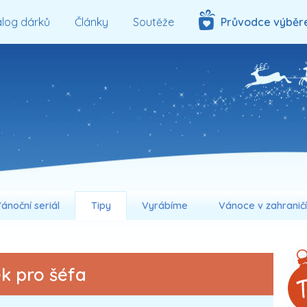
log dárků
Články
Soutěže
Průvodce výběr
ánoční seriál
Tipy
Vyrábíme
Vánoce v zahranič
k pro šéfa