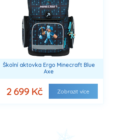
Školní aktovka Ergo Minecraft Blue
Axe
2 699 Kč
Zobrazit
více