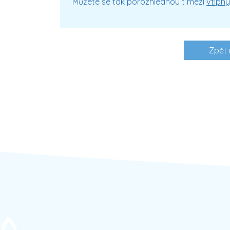
Můžete se tak porozhlédnou t mezi
vtipn
Zpět 