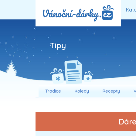
Kata
Tipy
Tradice
Koledy
Recepty
V
Dáre