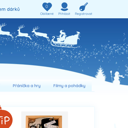
0
em dárků
Oblíbené
Přihlásit
Registrovat
í
Přáníčka a hry
Filmy a pohádky