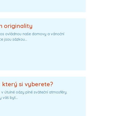
 originality
 letos ovládnou naše domovy a vánoční
ce jsou sázkou…
 který si vyberete?
 v útulné oázy plné sváteční atmosféry.
y váš byt…