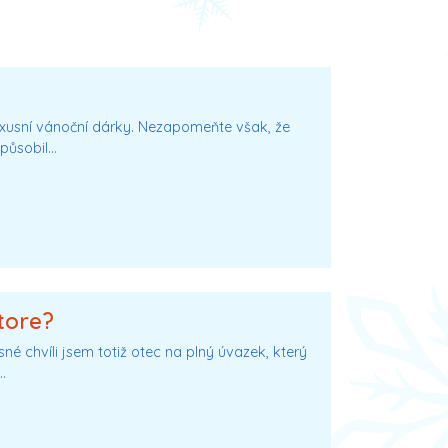
uxusní vánoční dárky. Nezapomeňte však, že
epůsobil…
tore?
é chvíli jsem totiž otec na plný úvazek, který
…