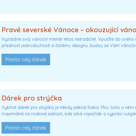
Pravé severské Vánoce – okouzující váno
Vyzdobte svůj vánoční interiér letos netradičně. Vpusťte do svéh
přednost jednoduchosti a čistému designu, budou se Vám vánočn
Přečíst celý článek
Dárek pro strýčka
Vybírat dárek pro strýčka je někdy pěkná fuška. Moc toho o něm n
maximálně na rodinné sešlosti, kde srká vaječňák a vypráví vulgár
Přečíst celý článek