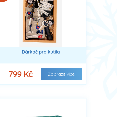
Dárkáč pro kutila
799 Kč
Zobrazit
více