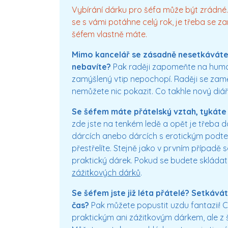
Vybírání dárku pro šéfa může být zrádné.
se s vámi potáhne celý rok, je třeba se za
šéfem vlastně máte.
Mimo kancelář se zásadně nesetkáváte?
nebavíte?
Pak raději zapomeňte na humorn
zamýšlený vtip nepochopí. Raději se zamě
nemůžete nic pokazit. Co takhle nový diář,
Se šéfem máte přátelský vztah, tykáte 
zde jste na tenkém ledě a opět je třeba 
dárcích anebo dárcích s erotickým podte
přestřelíte. Stejně jako v prvním případě s
praktický dárek. Pokud se budete skládat 
zážitkových dárků
.
Se šéfem jste již léta přátelé? Setkává
čas?
Pak můžete popustit uzdu fantazii!
praktickým ani zážitkovým dárkem, ale z š