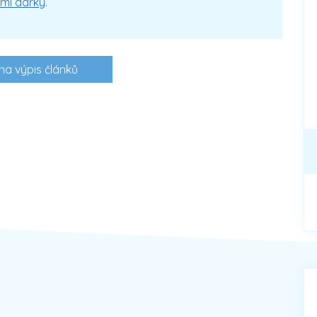
ými dárky
.
na výpis článků