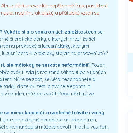
 Aby z dárku nevzniklo nepříjemné faux pas, které
myslet nad tím, jak blízký a přátelský vztah se
 Vykáte si a o soukromých záležitostech se
é či erotické dárky, u kterých hrozí, že šéf
řte na praktické či
luxusní dárky
, kterými
 luxusní pero či praktický stojan na pracovní stůl?
si, ale málokdy se setkáte neformálně
? Pozor,
dobře zvážit, zda je rozumné sáhnout po vtipných
xtem. Může se zdát, že šéfa neodhadnete a
e raději držte při zemi a zvolte elegantní a
s více lidmi, můžete zvážit třeba některý ze
te se mimo kancelář a společně trávíte i volný
 Chybu samozřejmě neuděláte ani elegantním,
éfa-kamaráda si můžete dovolit i trochu vystřelit.