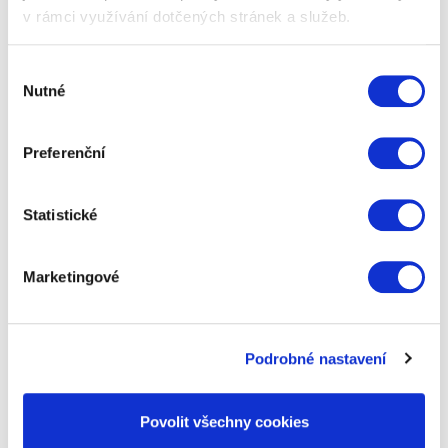
Dárkáč Gold Excellence
v rámci využívání dotčených stránek a služeb.
Dárkový balíček Gold Excellence, je balíček plný
Výběr
oblíbených dárků pro dámy. Pečlivě jsme pro vás
Nutné
souhlasu
vybrali TOP z našich nejlepších…
Preferenční
599 Kč
Zobrazit více
Statistické
Marketingové
Podrobné nastavení
Povolit všechny cookies