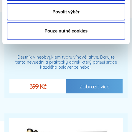
Povolit výběr
Pouze nutné cookies
Deštník - láhev vína
Deštník v neobvyklém tvaru vínové láhve. Darujte
tento nevšední a praktický dárek který potěší srdce
každého oslavence nebo…
399 Kč
Zobrazit více