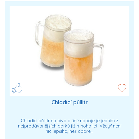
Chladící půllitr
Chladící půllitr na pivo a jiné nápoje je jedním z
nejprodávanějších dárků již mnoho let. Vždyť není
nic lepšího, než dobře…