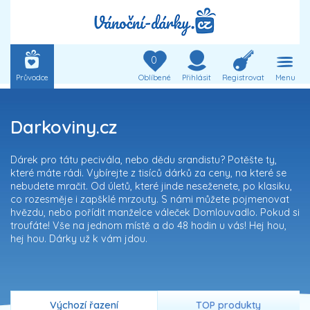
0
Průvodce
Oblíbené
Přihlásit
Registrovat
Menu
Darkoviny.cz
Dárek pro tátu pecivála, nebo dědu srandistu? Potěšte ty,
které máte rádi. Vybírejte z tisíců dárků za ceny, na které se
nebudete mračit. Od úletů, které jinde neseženete, po klasiku,
co rozesměje i zapšklé mrzouty. S námi můžete pojmenovat
hvězdu, nebo pořídit manželce váleček Domlouvadlo. Pokud si
troufáte! Vše na jednom místě a do 48 hodin u vás! Hej hou,
hej hou. Dárky už k vám jdou.
Výchozí řazení
TOP produkty