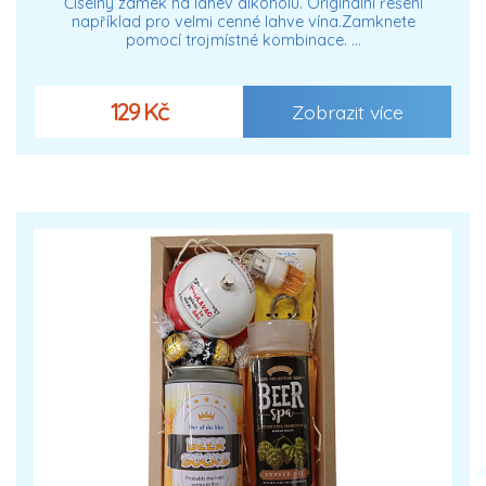
Číselný zámek na lahev alkoholu. Originální řešení
například pro velmi cenné lahve vína.Zamknete
pomocí trojmístné kombinace. …
129 Kč
Zobrazit více