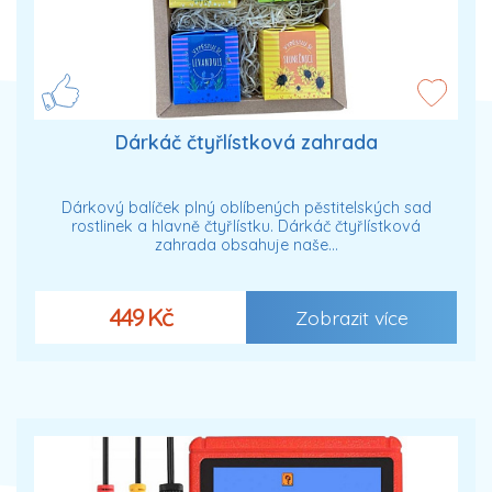
Dárkáč čtyřlístková zahrada
Dárkový balíček plný oblíbených pěstitelských sad
rostlinek a hlavně čtyřlístku. Dárkáč čtyřlístková
zahrada obsahuje naše…
449 Kč
Zobrazit více