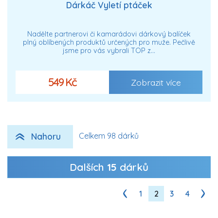
Dárkáč Vyletí ptáček
Nadělte partnerovi či kamarádovi dárkový balíček
plný oblíbených produktů určených pro muže. Pečlivě
jsme pro vás vybrali TOP z…
549 Kč
Zobrazit více
Nahoru
Celkem 98 dárků
Dalších
15
dárků
1
2
3
4