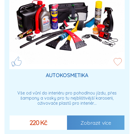
AUTOKOSMETIKA
Vše od vůní do interiéru pro pohodlnou jízdu, přes
šampony a vosky pro tu nejblištivější karoserii,
oživovače plastů pro interiér…
220 Kč
Zobrazit více