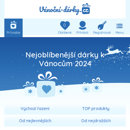
0
Průvodce
Oblíbené
Přihlásit
Registrovat
Menu
Nejoblíbenější dárky k
Vánocům 2024
Výchozí řazení
TOP produkty
Od nejlevnějších
Od nejdražších