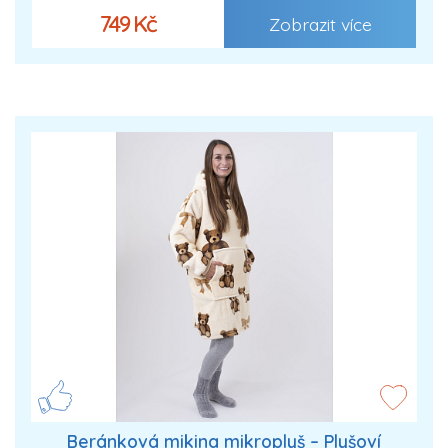
749 Kč
Zobrazit více
Beránková mikina mikroplyš – Plyšoví