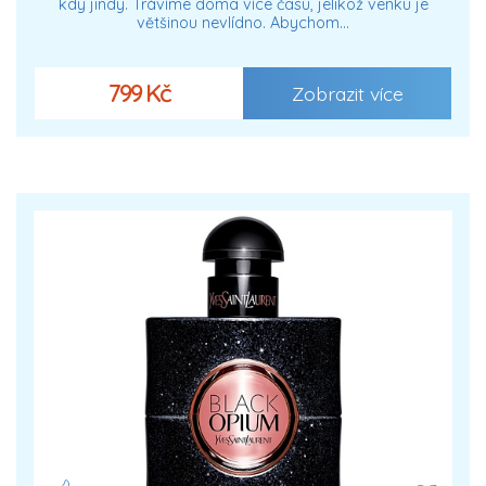
kdy jindy. Trávíme doma více času, jelikož venku je
většinou nevlídno. Abychom…
799 Kč
Zobrazit více