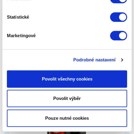
dálkovým ovládáním
Otestovali jsme desítky párových vibrátorů na trhu,
Statistické
ale žádný nám nevyhovoval. Většina z nich nedržela
na svém místě nebo měla slabé…
Marketingové
2 069 Kč
Zobrazit více
Podrobné nastavení
Povolit všechny cookies
Povolit výběr
Pouze nutné cookies