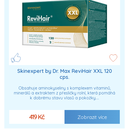
Skinexpert by Dr. Max ReviHair XXL 120
cps.
Obsahuje aminokyseliny s komplexem vitaminů,
minerálů a extraktem z přesličky rolní, která pomáhá
k dobrému stavu vlasů a pokožky.…
419 Kč
Zobrazit více