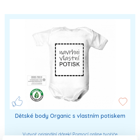
Dětské body Organic s vlastním potiskem
Vytvoř originální dárek! Pomocí online tvořiče
navrhni dětské body s vlastním potiskem