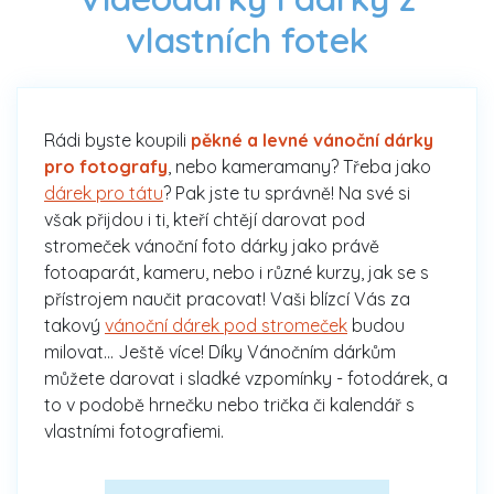
vlastních fotek
Rádi byste koupili
pěkné a levné vánoční dárky
pro fotografy
, nebo kameramany? Třeba jako
dárek pro tátu
? Pak jste tu správně! Na své si
však přijdou i ti, kteří chtějí darovat pod
stromeček vánoční foto dárky jako právě
fotoaparát, kameru, nebo i různé kurzy, jak se s
přístrojem naučit pracovat! Vaši blízcí Vás za
takový
vánoční dárek pod stromeček
budou
milovat... Ještě více! Díky Vánočním dárkům
můžete darovat i sladké vzpomínky - fotodárek, a
to v podobě hrnečku nebo trička či kalendář s
vlastními fotografiemi.