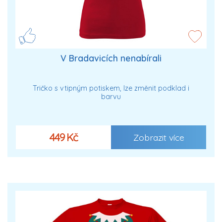
V Bradavicích nenabírali
Tričko s vtipným potiskem, lze změnit podklad i
barvu
449 Kč
Zobrazit více