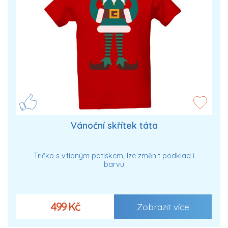
Vánoční skřítek táta
Tričko s vtipným potiskem, lze změnit podklad i
barvu
499 Kč
Zobrazit více