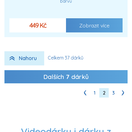
barvu
449 Kč
Zobrazit více
Nahoru
Celkem 37 dárků
Dalších
7
dárků
1
2
3
Videodárky i dárky z