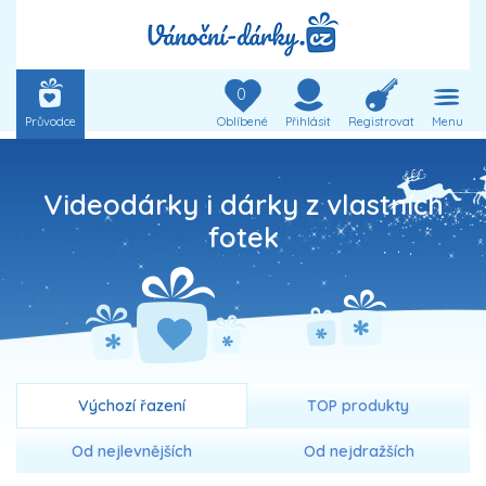
0
Průvodce
Oblíbené
Přihlásit
Registrovat
Menu
Videodárky i dárky z vlastních
fotek
Výchozí řazení
TOP produkty
Od nejlevnějších
Od nejdražších