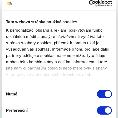
(obrázkem, fotkou, textem).
349 Kč
Zobrazit více
Tato webová stránka používá cookies
K personalizaci obsahu a reklam, poskytování funkcí
sociálních médií a analýze návštěvnosti využívá tato
stránka soubory cookies, přičemž k tomuto užití je
vyžadován váš souhlas. Informace o tom, pro jaké další
partnery udělujete souhlas, naleznete níže. Tyto údaje
mohou být zkombinovány s dalšími informacemi, které
jste nám či partnerům poskytli nebo které byly získány
v rámci využívání dotčených stránek a služeb.
Výběr
Nutné
souhlasu
Preferenční