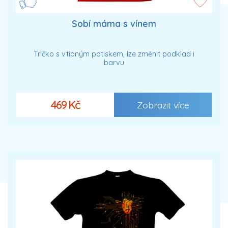
Sobí máma s vínem
Tričko s vtipným potiskem, lze změnit podklad i
barvu
469 Kč
Zobrazit více