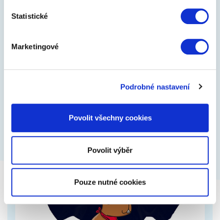
Statistické
Merry Grinchmas
Marketingové
Tričko s vtipným potiskem, lze změnit podklad i
barvu
Podrobné nastavení
469 Kč
Zobrazit více
Povolit všechny cookies
Povolit výběr
Pouze nutné cookies