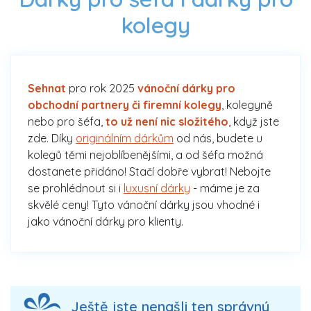
kolegy
Sehnat
pro rok 2025
vánoční dárky pro
obchodní partnery či firemní kolegy
, kolegyně
nebo pro šéfa,
to už není nic složitého
, když jste
zde. Díky
originálním dárkům
od nás, budete u
kolegů těmi nejoblíbenějšími, a od šéfa možná
dostanete přidáno! Stačí dobře vybrat! Nebojte
se prohlédnout si i
luxusní dárky
- máme je za
skvělé ceny! Tyto vánoční dárky jsou vhodné i
jako vánoční dárky pro klienty.
Ještě jste nenašli ten správný