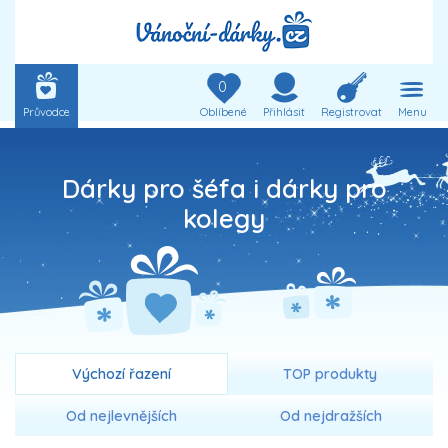
0
Průvodce
Oblíbené
Přihlásit
Registrovat
Menu
Dárky pro šéfa i dárky pro
kolegy
Výchozí řazení
TOP produkty
Od nejlevnějších
Od nejdražších