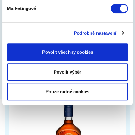
Marketingové
Denní diář Vivella Top 2025, modrý, 15 × 21
cm
Podrobné nastavení
Denní diář Vivella Top v modré barvě s klasickým a
elegantním povrchem.
Povolit všechny cookies
289 Kč
Zobrazit více
Povolit výběr
Pouze nutné cookies