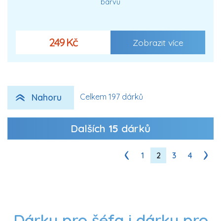
barvu
249 Kč
Zobrazit více
Nahoru
Celkem 197 dárků
Dalších
15
dárků
1
2
3
4
Dárky pro šéfa i dárky pro