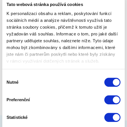
Tato webová stránka používá cookies
české ilustrace Václava Zapadlíka.
K personalizaci obsahu a reklam, poskytování funkcí
sociálních médií a analýze návštěvnosti využívá tato
399 Kč
Zobrazit více
stránka soubory cookies, přičemž k tomuto užití je
vyžadován váš souhlas. Informace o tom, pro jaké další
partnery udělujete souhlas, naleznete níže. Tyto údaje
mohou být zkombinovány s dalšími informacemi, které
jste nám či partnerům poskytli nebo které byly získány
v rámci využívání dotčených stránek a služeb.
Výběr
Nutné
souhlasu
Preferenční
Statistické