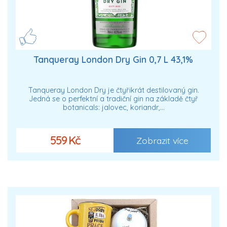
Tanqueray London Dry Gin 0,7 L 43,1%
Tanqueray London Dry je čtyřikrát destilovaný gin.
Jedná se o perfektní a tradiční gin na základě čtyř
botanicals: jalovec, koriandr,…
559 Kč
Zobrazit více