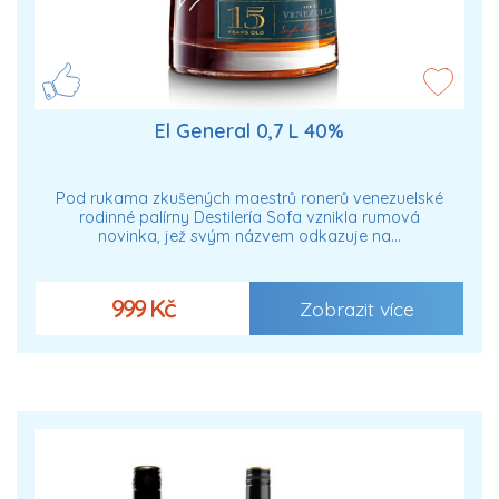
El General 0,7 L 40%
Pod rukama zkušených maestrů ronerů venezuelské
rodinné palírny Destilería Sofa vznikla rumová
novinka, jež svým názvem odkazuje na…
999 Kč
Zobrazit více