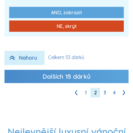
ANO, zobrazit
0 Kč
Zobrazit více
NE, skrýt
Nahoru
Celkem 53 dárků
Dalších
15
dárků
1
2
3
4
Nejlevnější luxusní vánoční