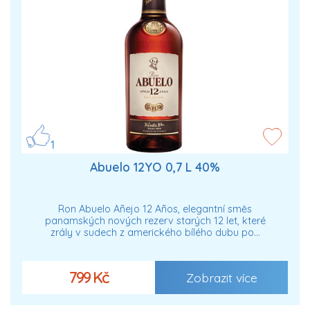
1
Abuelo 12YO 0,7 L 40%
Ron Abuelo Añejo 12 Años, elegantní směs
panamských nových rezerv starých 12 let, které
zrály v sudech z amerického bílého dubu po…
799 Kč
Zobrazit více