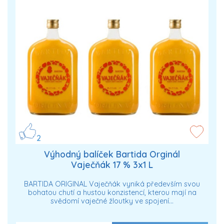
2
Výhodný balíček Bartida Orginál
Vaječňák 17 % 3x1 L
BARTIDA ORIGINAL Vaječňák vyniká především svou
bohatou chutí a hustou konzistencí, kterou mají na
svědomí vaječné žloutky ve spojení…