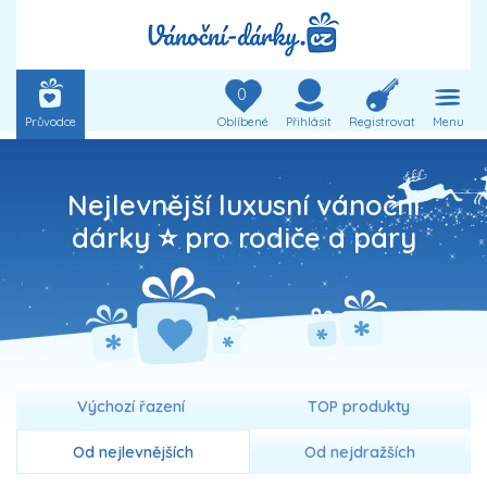
0
Průvodce
Oblíbené
Přihlásit
Registrovat
Menu
Nejlevnější luxusní vánoční
dárky ⭐ pro rodiče a páry
Výchozí řazení
TOP produkty
Od nejlevnějších
Od nejdražších