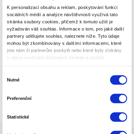
smajlíka jedním kliknutím.
K personalizaci obsahu a reklam, poskytování funkcí
sociálních médií a analýze návštěvnosti využívá tato
stránka soubory cookies, přičemž k tomuto užití je
829 Kč
Zobrazit více
vyžadován váš souhlas. Informace o tom, pro jaké další
partnery udělujete souhlas, naleznete níže. Tyto údaje
mohou být zkombinovány s dalšími informacemi, které
jste nám či partnerům poskytli nebo které byly získány
v rámci využívání dotčených stránek a služeb.
Výběr
Nutné
souhlasu
Preferenční
Statistické