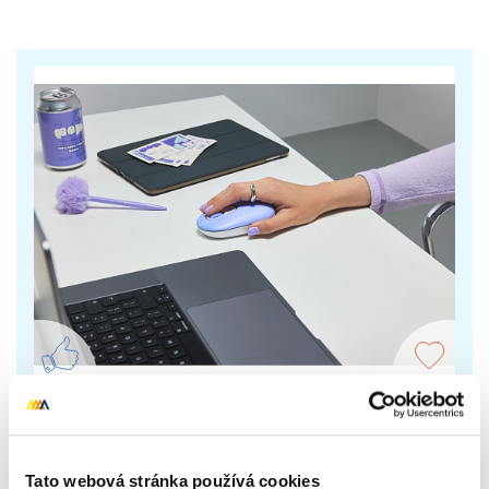
Logitech Pop Mouse
Designová myš vynikne všude. Potěší emoji maniaky
Tato webová stránka používá cookies
– díky hornímu tlačítku si vyberou oblíbeného