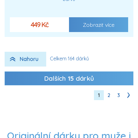
449 Kč
Zobrazit více
Nahoru
Celkem 164 dárků
Dalších
15
dárků
1
2
3
Originální dárky pro muže i