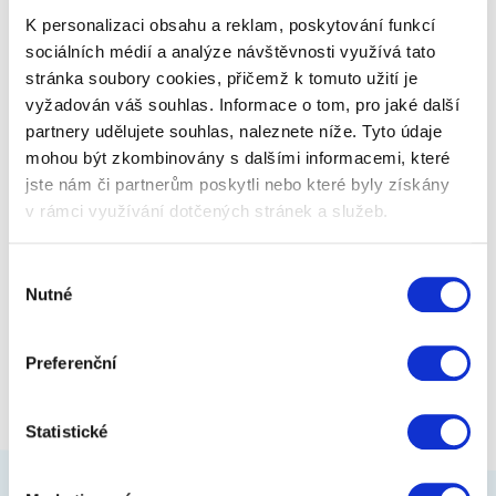
tbl. = 3,33 Kč.
K personalizaci obsahu a reklam, poskytování funkcí
sociálních médií a analýze návštěvnosti využívá tato
stránka soubory cookies, přičemž k tomuto užití je
899 Kč
Zobrazit více
vyžadován váš souhlas. Informace o tom, pro jaké další
partnery udělujete souhlas, naleznete níže. Tyto údaje
mohou být zkombinovány s dalšími informacemi, které
jste nám či partnerům poskytli nebo které byly získány
v rámci využívání dotčených stránek a služeb.
Výběr
Nutné
souhlasu
Preferenční
Statistické