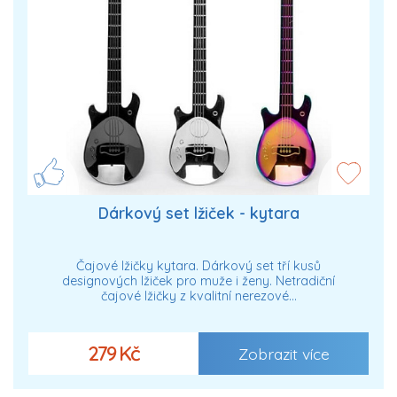
Dárkový set lžiček - kytara
Čajové lžičky kytara. Dárkový set tří kusů
designových lžiček pro muže i ženy. Netradiční
čajové lžičky z kvalitní nerezové…
279 Kč
Zobrazit více