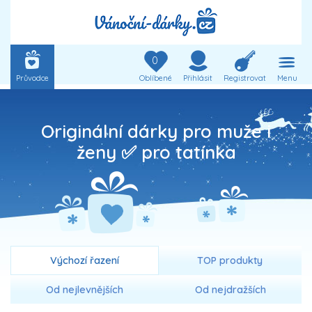
0
Průvodce
Oblíbené
Přihlásit
Registrovat
Menu
Originální dárky pro muže i
ženy ✅ pro tatínka
Výchozí řazení
TOP produkty
Od nejlevnějších
Od nejdražších