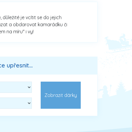
ůležité je vcítit se do jejich
vázat a obdarovat kamarádku či
m na míru" i vy!
 upřesnit...