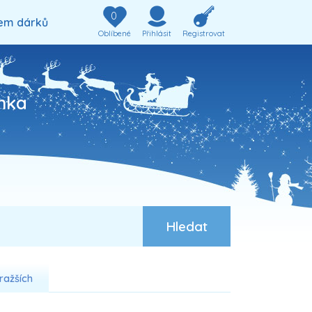
0
em dárků
Oblíbené
Přihlásit
Registrovat
ínka
ražších