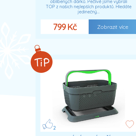
oblíbených dárků. Pečlivě jsme vybrali
TOP z našich nejlepších produktů. Hledáte
jedinečný…
799 Kč
Zobrazit více
2