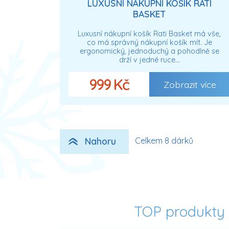
LUXUSNÍ NÁKUPNÍ KOŠÍK RATI
BASKET
Luxusní nákupní košík Rati Basket má vše,
co má správný nákupní košík mít. Je
ergonomický, jednoduchý a pohodlně se
drží v jedné ruce…
999 Kč
Zobrazit více
Nahoru
Celkem 8 dárků
TOP produkty 