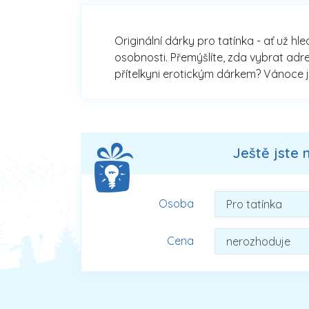
Originální dárky pro tatínka - ať už hl
osobnosti. Přemýšlíte, zda vybrat adr
přítelkyni erotickým dárkem? Vánoce j
Ještě jste 
Osoba
Cena