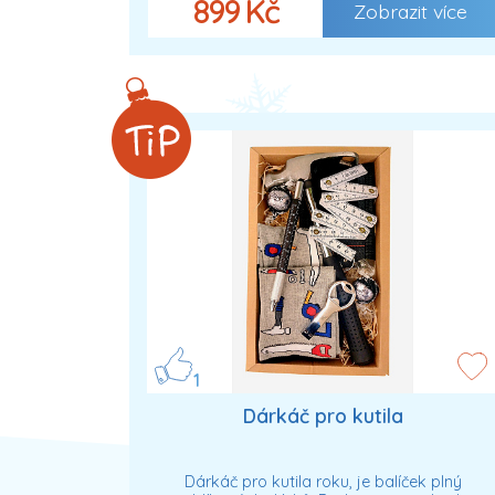
899 Kč
Zobrazit více
1
Dárkáč pro kutila
Dárkáč pro kutila roku, je balíček plný