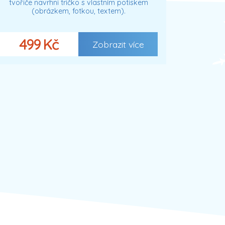
tvořiče navrhni tričko s vlastním potiskem
(obrázkem, fotkou, textem).
499 Kč
Zobrazit více