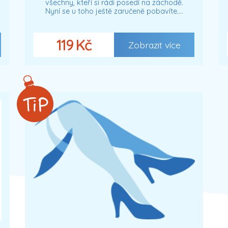
všechny, kteří si rádi posedí na záchodě.
Nyní se u toho ještě zaručeně pobavíte.…
119 Kč
Zobrazit více