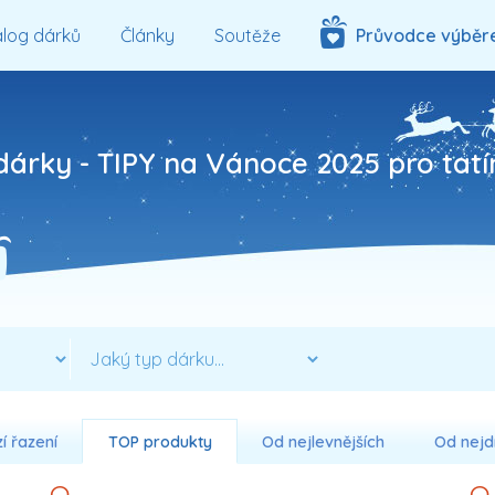
log dárků
Články
Soutěže
Průvodce výběr
árky - TIPY na Vánoce 2025 pro tat
í řazení
TOP produkty
Od nejlevnějších
Od nejd