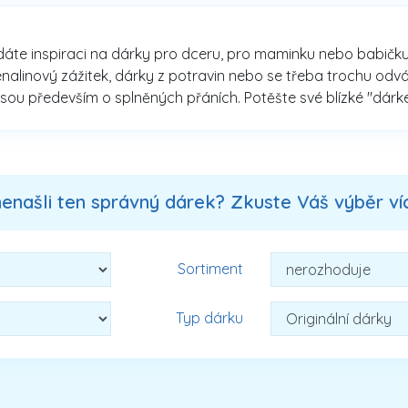
edáte inspiraci na dárky pro dceru, pro maminku nebo babičku, d
enalinový zážitek, dárky z potravin nebo se třeba trochu od
sou především o splněných přáních. Potěšte své blízké "dárke
nenašli ten správný dárek? Zkuste Váš výběr více
Sortiment
Typ dárku