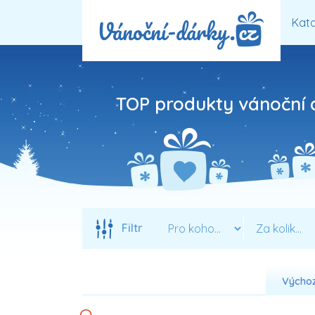
Kata
TOP produkty vánoční d
Filtr
Výchoz