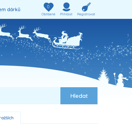
0
em dárků
Oblíbené
Přihlásit
Registrovat
ražších