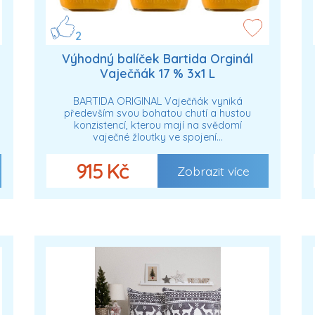
2
Výhodný balíček Bartida Orginál
Vaječňák 17 % 3x1 L
BARTIDA ORIGINAL Vaječňák vyniká
především svou bohatou chutí a hustou
konzistencí, kterou mají na svědomí
vaječné žloutky ve spojení…
915 Kč
Zobrazit více