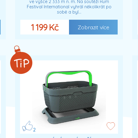
ve výšce 2 333 m n. m. Na soutěži Rum
Festival International vyhrál několikrát po
sobě a byl…
1 199 Kč
Zobrazit více
2