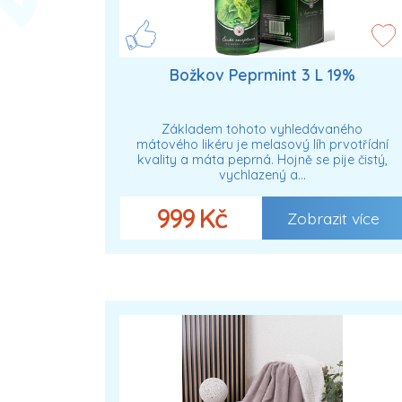
Božkov Peprmint 3 L 19%
Základem tohoto vyhledávaného
mátového likéru je melasový líh prvotřídní
kvality a máta peprná. Hojně se pije čistý,
vychlazený a…
999 Kč
Zobrazit více