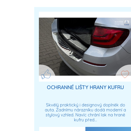
OCHRANNÉ LIŠTY HRANY KUFRU
Skvělý praktický i designový doplněk do
auta. Zadnímu nárazníku dodá moderní a
stylový vzhled. Navíc chrání lak na hraně
kufru před…