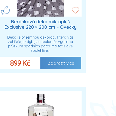
Beránková deka mikroplyš
Exclusive 220 × 200 cm – Ovečky
Deka je příjemnou dekorací, která vás
zahřeje, i kdyby se teploměr vydal na
průzkum spodních pater. Má totiž dvě
spolehlivé…
899 Kč
Zobrazit více