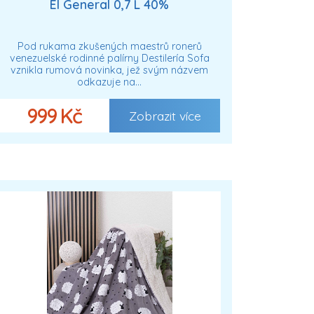
El General 0,7 L 40%
Pod rukama zkušených maestrů ronerů
venezuelské rodinné palírny Destilería Sofa
vznikla rumová novinka, jež svým názvem
odkazuje na…
999 Kč
Zobrazit více