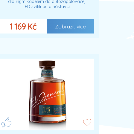
dlouhým kabelem do autozapalovače,
LED svítilnou a nástavci.
1 169 Kč
Zobrazit více