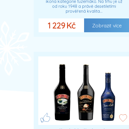
ikona kategorie tuzemáků. Na trhu je už
od roku 1948 a právě desetiletími
prověřená kvalita…
1 229 Kč
Zobrazit více