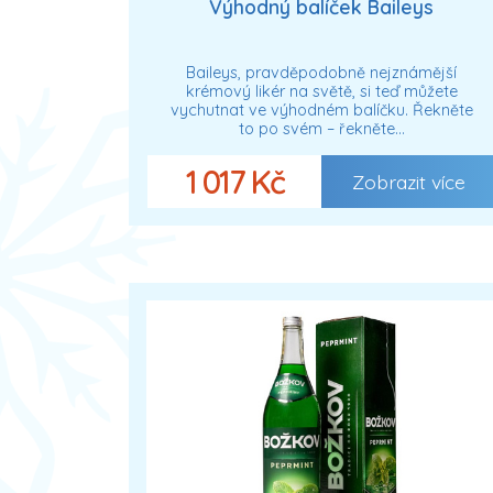
Výhodný balíček Baileys
Baileys, pravděpodobně nejznámější
krémový likér na světě, si teď můžete
vychutnat ve výhodném balíčku. Řekněte
to po svém – řekněte…
1 017 Kč
Zobrazit více