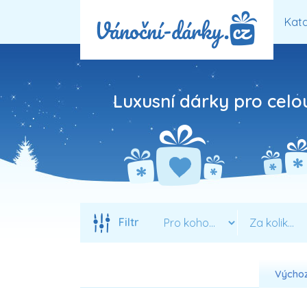
Kata
Luxusní dárky pro celo
Filtr
Výchoz