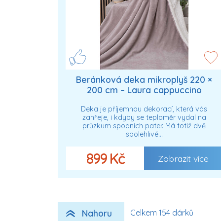
Beránková deka mikroplyš 220 ×
200 cm – Laura cappuccino
Deka je příjemnou dekorací, která vás
zahřeje, i kdyby se teploměr vydal na
průzkum spodních pater. Má totiž dvě
spolehlivé…
899 Kč
Zobrazit více
Nahoru
Celkem 154 dárků