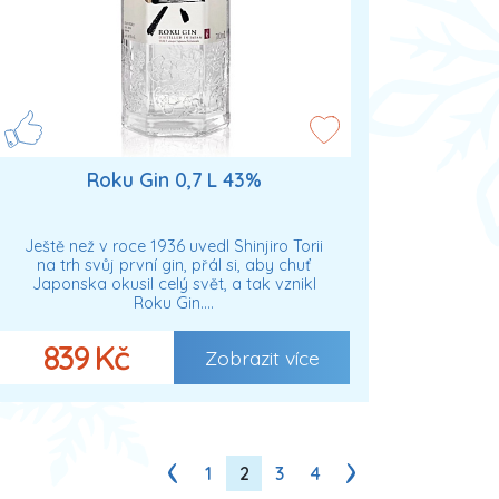
Roku Gin 0,7 L 43%
Ještě než v roce 1936 uvedl Shinjiro Torii
na trh svůj první gin, přál si, aby chuť
Japonska okusil celý svět, a tak vznikl
Roku Gin.…
839 Kč
Zobrazit více
1
2
3
4