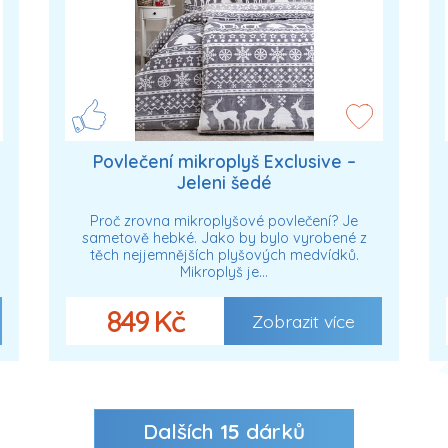
Povlečení mikroplyš Exclusive –
Jeleni šedé
Proč zrovna mikroplyšové povlečení? Je
sametově hebké. Jako by bylo vyrobené z
těch nejjemnějších plyšových medvídků.
Mikroplyš je…
849 Kč
Zobrazit více
Dalších
15
dárků