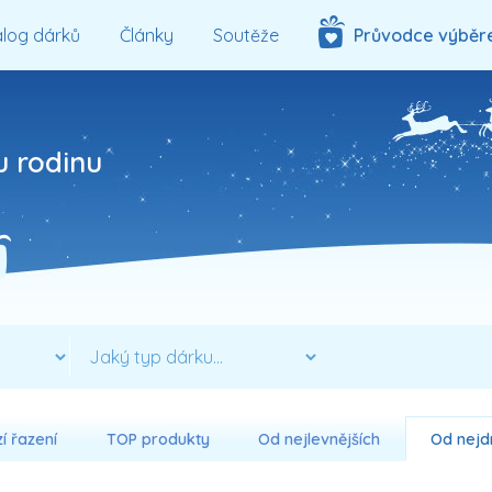
log dárků
Články
Soutěže
Průvodce výběr
u rodinu
í řazení
TOP produkty
Od nejlevnějších
Od nejd