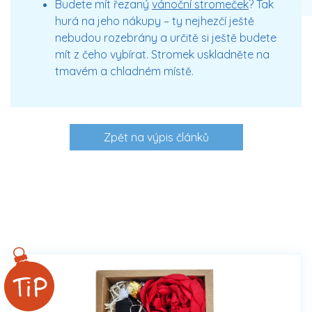
Budete mít řezaný
vánoční stromeček
? Tak
hurá na jeho nákupy – ty nejhezčí ještě
nebudou rozebrány a určitě si ještě budete
mít z čeho vybírat. Stromek uskladněte na
tmavém a chladném místě.
Zpět na výpis článků