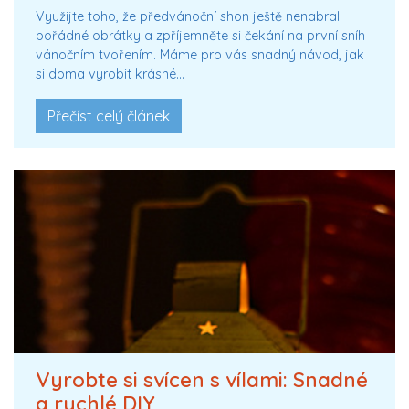
Využijte toho, že předvánoční shon ještě nenabral
pořádné obrátky a zpříjemněte si čekání na první sníh
vánočním tvořením. Máme pro vás snadný návod, jak
si doma vyrobit krásné…
Přečíst celý článek
Vyrobte si svícen s vílami: Snadné
a rychlé DIY