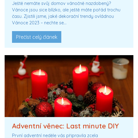
Ještě nemáte svůj domov vánočně nazdobený?
Vánoce jsou sice blízko, ale ještě máte pořád trochu
času. Zjistili jsme, jaké dekorační trendy ovládnou
Vánoce 2023 – nechte se…
Přečíst celý článek
Adventní věnec: Last minute DIY
První adventní neděle vás připravila zcela