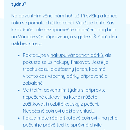
týdnu?
Na adventním věnci nám hoří už tři svíčky a konec
roku se pomalu chýlí ke konci. Využijte tento čas
k rozjímání, ale nezapomeňte na pečení, aby bylo
na Vánoce vše připraveno, a vy jste si Štědrý den
užili bez stresu.
Pokračujte v
nákupu vánočních dárků
, ale
pokuste se už nákupy finišovat. Ještě je
trochu času, ale šťastný je ten, kdo má
v tento čas všechny dárky připravené a
zabalené.
Ve třetím adventním týdnu si připravte
nepečené cukroví, na které můžete
zužitkovat i rozbité kousky z pečení.
Nepečené cukroví uložte v chladu.
Pokud máte rádi piškotové cukroví – na jeho
pečení je právě teď ta správná chvíle.