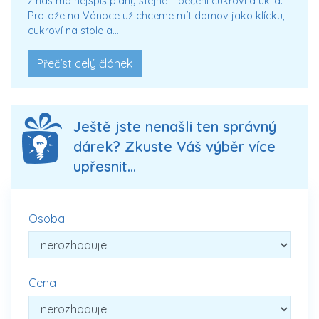
z nás má nejspíš plány stejné – pečení cukroví a úklid.
Protože na Vánoce už chceme mít domov jako klícku,
cukroví na stole a…
Přečíst celý článek
Ještě jste nenašli ten správný
dárek? Zkuste Váš výběr více
upřesnit...
Osoba
Cena