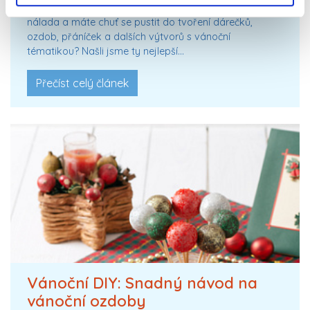
Společně s vánoční atmosférou na vás padne tvořivá
nálada a máte chuť se pustit do tvoření dárečků,
ozdob, přáníček a dalších výtvorů s vánoční
tématikou? Našli jsme ty nejlepší…
Přečíst celý článek
Vánoční DIY: Snadný návod na
vánoční ozdoby