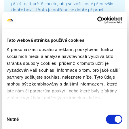
příležitosti, určitě chcete, aby se vaši hosté především
dobře bavili. Proto je potřeba se dobře připravit!
Přečíst celý článek
Tato webová stránka používá cookies
K personalizaci obsahu a reklam, poskytování funkcí
sociálních médií a analýze návštěvnosti využívá tato
stránka soubory cookies, přičemž k tomuto užití je
vyžadován váš souhlas. Informace o tom, pro jaké další
partnery udělujete souhlas, naleznete níže. Tyto údaje
mohou být zkombinovány s dalšími informacemi, které
jste nám či partnerům poskytli nebo které byly získány
v rámci využívání dotčených stránek a služeb.
Konec nudným chlebíčkům! Víme,
s jakými snadnými jednohubkami
Výběr
Nutné
uděláte dojem!
souhlasu