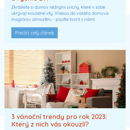
Zkrášlete si domov něžnými svícny, které v sobě
ukrývají kouzelné víly. Vnesou do vašeho domova
magickou atmosféru - pojďte tvořit s námi!
Přečíst celý článek
3 vánoční trendy pro rok 2023:
Který z nich vás okouzlí?