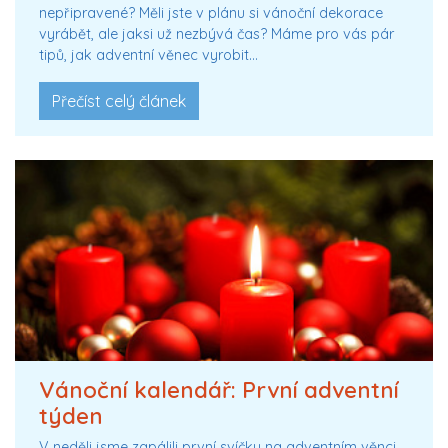
nepřipravené? Měli jste v plánu si vánoční dekorace
vyrábět, ale jaksi už nezbývá čas? Máme pro vás pár
tipů, jak adventní věnec vyrobit…
Přečíst celý článek
Vánoční kalendář: První adventní
týden
V neděli jsme zapálili první svíčku na adventním věnci.