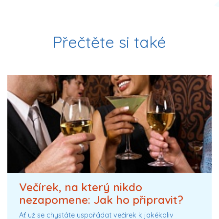
Přečtěte si také
Večírek, na který nikdo
nezapomene: Jak ho připravit?
Ať už se chystáte uspořádat večírek k jakékoliv