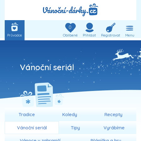
0
Průvodce
Oblíbené
Přihlásit
Registrovat
Menu
Vánoční seriál
Tradice
Koledy
Recepty
Vánoční seriál
Tipy
Vyrábíme
Vánoce v zahraničí
Přáníčka a hry