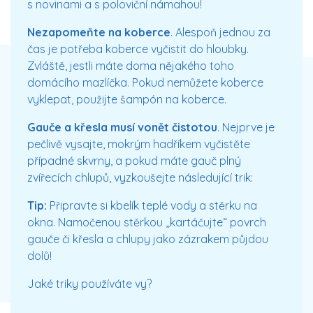
s novinami a s poloviční námahou!
Nezapomeňte na koberce
. Alespoň jednou za
čas je potřeba koberce vyčistit do hloubky.
Zvláště, jestli máte doma nějakého toho
domácího mazlíčka. Pokud nemůžete koberce
vyklepat, použijte šampón na koberce.
Gauče a křesla musí vonět čistotou
. Nejprve je
pečlivě vysajte, mokrým hadříkem vyčistěte
případné skvrny, a pokud máte gauč plný
zvířecích chlupů, vyzkoušejte následující trik:
Tip:
Připravte si kbelík teplé vody a stěrku na
okna. Namočenou stěrkou „kartáčujte“ povrch
gauče či křesla a chlupy jako zázrakem půjdou
dolů!
Jaké triky používáte vy?