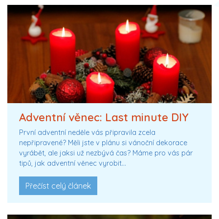
Adventní věnec: Last minute DIY
První adventní neděle vás připravila zcela
nepřipravené? Měli jste v plánu si vánoční dekorace
vyrábět, ale jaksi už nezbývá čas? Máme pro vás pár
tipů, jak adventní věnec vyrobit…
Přečíst celý článek