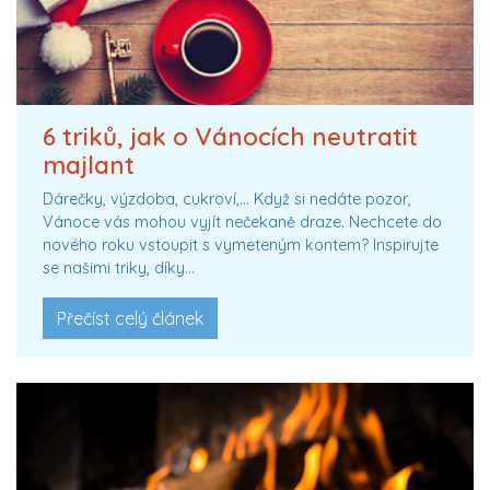
6 triků, jak o Vánocích neutratit
majlant
Dárečky, výzdoba, cukroví,… Když si nedáte pozor,
Vánoce vás mohou vyjít nečekaně draze. Nechcete do
nového roku vstoupit s vymeteným kontem? Inspirujte
se našimi triky, díky…
Přečíst celý článek