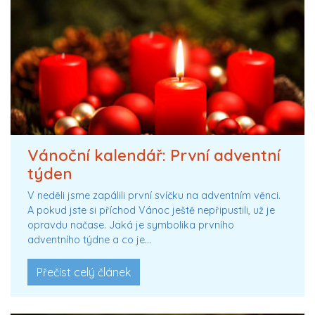
Vánoční kalendář: První adventní
týden
V neděli jsme zapálili první svíčku na adventním věnci.
A pokud jste si příchod Vánoc ještě nepřipustili, už je
opravdu načase. Jaká je symbolika prvního
adventního týdne a co je…
Přečíst celý článek