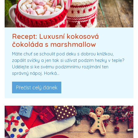
Recept: Luxusní kokosová
čokoláda s marshmallow
Máte chuť se schoulit pod deku s dobrou knížkou,
zapálit svíčky a jen tak si užívat podzim hezky v teple?
Udělejte si ke svému podzimnímu rozjímání ten
správný nápoj. Horká…
Přečíst celý článek