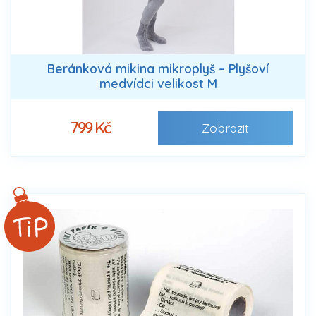
Beránková mikina mikroplyš – Plyšoví
medvídci velikost M
799 Kč
Zobrazit