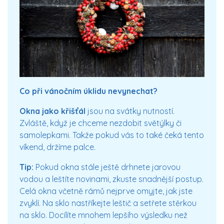
Co při vánočním úklidu nevynechat?
Okna jako křišťál
jsou na svátky nutností.
Zvláště, když je chceme nezdobit světýlky či
samolepkami. Takže pokud vás to také čeká tento
víkend, držíme palce.
Tip:
Pokud okna stále ještě drhnete jarovou
vodou a leštíte novinami, zkuste snadnější postup.
Celá okna včetně rámů nejprve omyjte, jak jste
zvyklí. Na sklo nastříkejte leštič a setřete stěrkou
na sklo. Docílíte mnohem lepšího výsledku než