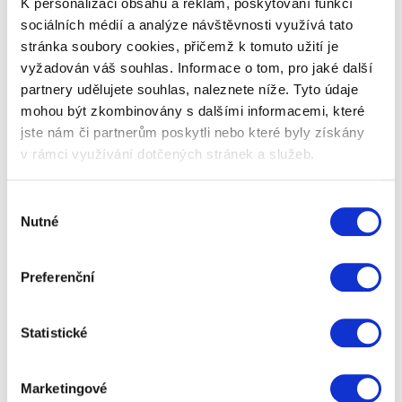
K personalizaci obsahu a reklam, poskytování funkcí
sociálních médií a analýze návštěvnosti využívá tato
stránka soubory cookies, přičemž k tomuto užití je
vyžadován váš souhlas. Informace o tom, pro jaké další
partnery udělujete souhlas, naleznete níže. Tyto údaje
mohou být zkombinovány s dalšími informacemi, které
jste nám či partnerům poskytli nebo které byly získány
v rámci využívání dotčených stránek a služeb.
Vánoční kalendář: Třetí adventní
Výběr
týden
Nutné
souhlasu
Juhů! Vánoce jsou za rohem! A pokud jste následovali
náš vánoční kalendář, máte vše plně pod kontrolou. Co
Preferenční
zbývá připravit a udělat ve třetím adventním týdnu?
Přečíst celý článek
Statistické
Marketingové