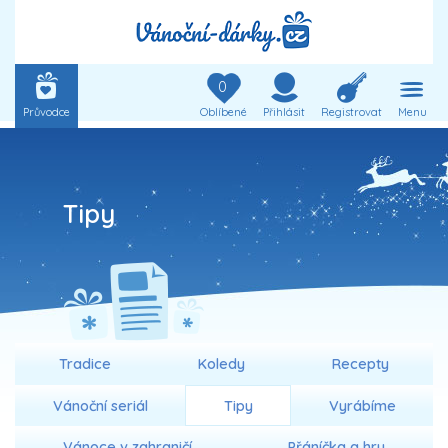
0
Průvodce
Oblíbené
Přihlásit
Registrovat
Menu
Tipy
Tradice
Koledy
Recepty
Vánoční seriál
Tipy
Vyrábíme
Vánoce v zahraničí
Přáníčka a hry