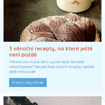
3 vánoční recepty, na které ještě
není pozdě
Vánoce jsou za pár dní a vy jste nějak nezvládli
vánoční pečení? Nevadí! Našli jsme tři recepty, nakteré
ještě není pozdě!
Přečíst celý článek