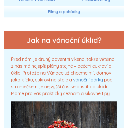
Filmy a pohádky
Jak na vánoční úklid?
Před námi je druhý adventní víkend, takže většina
z nás má nejspíš plány stejné – pečení cukroví a
úklid. Protože na Vánoce už chceme mít domov
jako klícku, cukroví na stole a
vánoční dárky
pod
stromečkem, je nejvyšší čas se pustit do úklidu.
Máme pro vás praktický seznam a šikovné tipy!