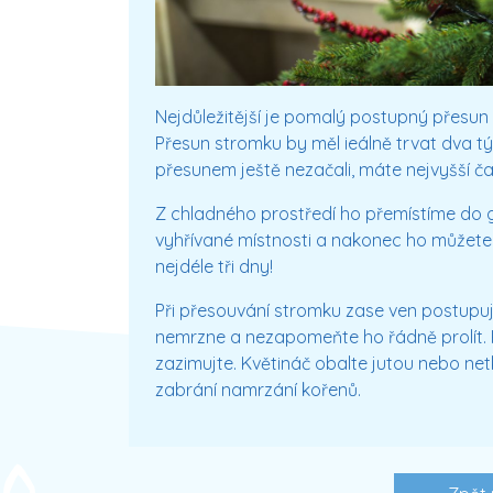
Nejdůležitější je pomalý postupný přesun
Přesun stromku by měl ieálně trvat dva tý
přesunem ještě nezačali, máte nejvyšší ča
Z chladného prostředí ho přemístíme do 
vyhřívané místnosti a nakonec ho můžete
nejdéle tři dny!
Při přesouvání stromku zase ven postupuj
nemrzne a nezapomeňte ho řádně prolít. 
zazimujte. Květináč obalte jutou nebo netk
zabrání namrzání kořenů.