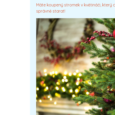
Máte koupený stromek v květináči, který c
správně starat!