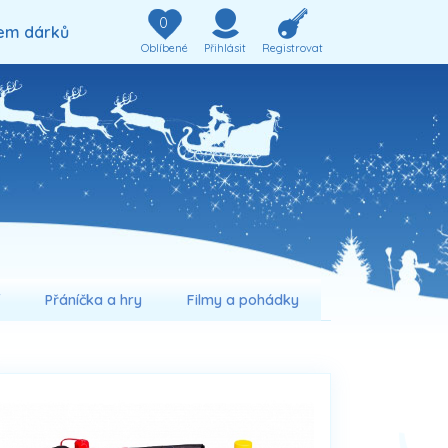
0
em dárků
Oblíbené
Přihlásit
Registrovat
í
Přáníčka a hry
Filmy a pohádky