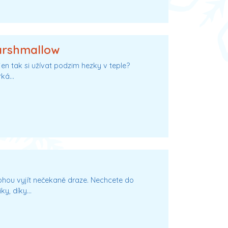
arshmallow
jen tak si užívat podzim hezky v teple?
rká…
ohou vyjít nečekaně draze. Nechcete do
iky, díky…