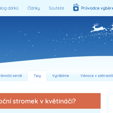
log dárků
Články
Soutěže
Průvodce výběr
ánoční seriál
Tipy
Vyrábíme
Vánoce v zahranič
ční stromek v květináči?