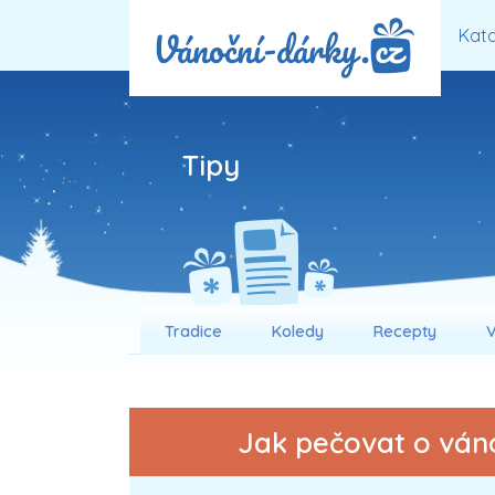
Kata
Tipy
Tradice
Koledy
Recepty
V
Jak pečovat o váno